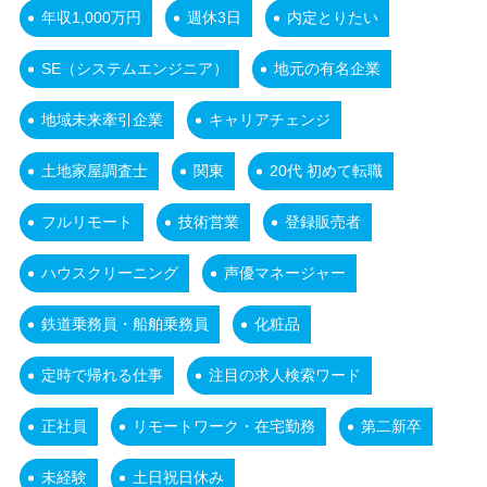
年収1,000万円
週休3日
内定とりたい
SE（システムエンジニア）
地元の有名企業
地域未来牽引企業
キャリアチェンジ
土地家屋調査士
関東
20代 初めて転職
フルリモート
技術営業
登録販売者
ハウスクリーニング
声優マネージャー
鉄道乗務員・船舶乗務員
化粧品
定時で帰れる仕事
注目の求人検索ワード
正社員
リモートワーク・在宅勤務
第二新卒
未経験
土日祝日休み