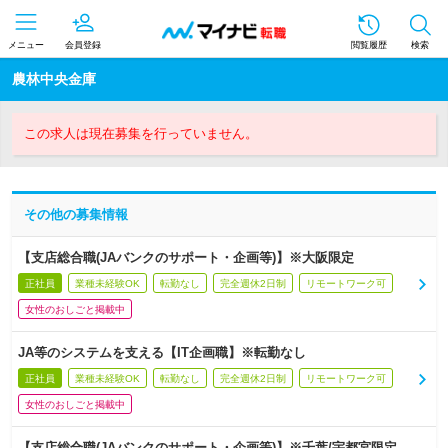
メニュー
会員登録
閲覧履歴
検索
農林中央金庫
この求人は現在募集を行っていません。
その他の募集情報
【支店総合職(JAバンクのサポート・企画等)】※大阪限定
正社員
業種未経験OK
転勤なし
完全週休2日制
リモートワーク可
女性のおしごと掲載中
JA等のシステムを支える【IT企画職】※転勤なし
正社員
業種未経験OK
転勤なし
完全週休2日制
リモートワーク可
女性のおしごと掲載中
【支店総合職(JAバンクのサポート・企画等)】※千葉/宇都宮限定