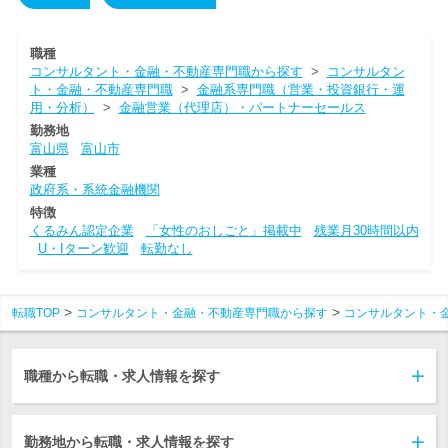
職種
コンサルタント・金融・不動産専門職から探す
>
コンサルタン
ト・金融・不動産専門職
>
金融系専門職（営業・投資銀行・運
用・分析）
>
金融営業（代理店）・パートナーセールス
勤務地
富山県
富山市
業種
政府系・系統金融機関
特徴
くるみん認定企業
「女性のおしごと」掲載中
残業月30時間以内
U・Iターン歓迎
転勤なし
転職TOP
コンサルタント・金融・不動産専門職から探す
コンサルタント・
職種から転職・求人情報を探す
勤務地から転職・求人情報を探す