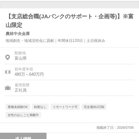
【支店総合職(JAバンクのサポート・企画等)】※富
山限定
農林中央金庫
地域創生・地域活性化に貢献｜年間休日120日｜土日祝休み
勤務地
富山県
初年度年収
480万～640万円
雇用形態
正社員
業種未経験OK
転勤なし
リモートワーク可
完全週休2日制
女性のおしごと掲載中
掲載終了日：2026/07/06
求人情報