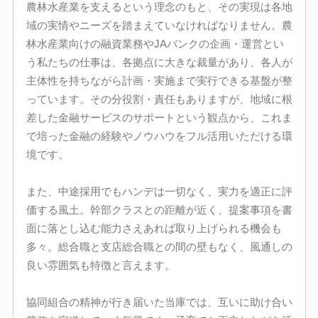
農林水産業を支えるという理念のもと、その実現は各地
域の実情やニーズを踏まえていなければなりません。農
林水産業向けの融資業務やJAバンクの企画・運営とい
う私たちの仕事は、各拠点に大きな裁量があり、各人が
主体性を持ちながら計画・実施まで実行できる基盤が整
っています。その分役割・責任もありますが、地域に根
差した金融サービスのサポートという観点から、これま
で培った金融の経験やノウハウをフル活用いただける環
境です。
また、中途採用でもハンデは一切なく、実力を適正に評
価する風土。幹部クラスとの距離が近く、提案事項を書
面に落とし込む能力さえあれば取り上げられる機会も
多々。総合職と支店総合職との間の壁もなく、風通しの
良い雰囲気も特徴と言えます。
協同組合の精神が行き届いた当庫では、互いに助け合い