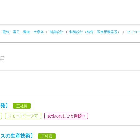
電気・電子・機械・半導体
制御設計
制御設計（精密・医療用機器系）
セイコ
社
開発】
正社員
リモートワーク可
女性のおしごと掲載中
イスの生産技術】
正社員