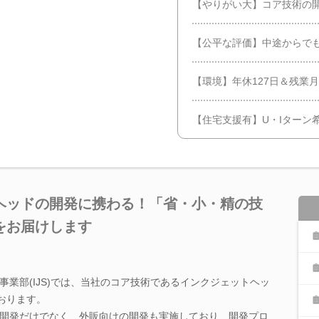
【やりがい大】コア技術の
【公平な評価】中途からで
【環境】年休127日＆残業月
【住宅支援有】U・Iターン
ヘッドの開発に携わる！「省・小・精の技
をお届けします
業部(IJS)では、当社のコア技術であるインクジェットヘッ
おります。
開発だけでなく、外販向けの開発も実施しており、開発プロ