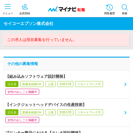
メニュー
会員登録
閲覧履歴
検索
セイコーエプソン株式会社
この求人は現在募集を行っていません。
その他の募集情報
【組み込みソフトウェア設計開発】
正社員
業種未経験OK
上場
学歴不問
リモートワーク可
女性のおしごと掲載中
【インクジェットヘッドデバイスの生産技術】
正社員
業種未経験OK
上場
学歴不問
リモートワーク可
女性のおしごと掲載中
プリンター製品における【エレキ設計開発】