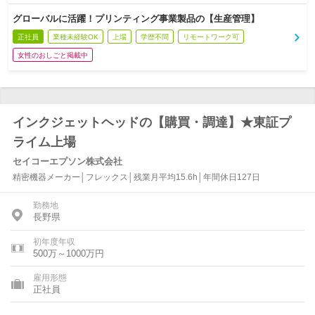
グローバルに活躍！プリンティング事業製品の【生産管理】
正社員
業種未経験OK
上場
学歴不問
リモートワーク可
女性のおしごと掲載中
インクジェットヘッドの【購買・調達】★東証プ
ライム上場
セイコーエプソン株式会社
精密機器メーカー│フレックス│残業月平均15.6h│年間休日127日
勤務地
長野県
初年度年収
500万～1000万円
雇用形態
正社員