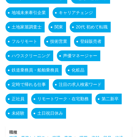
地域未来牽引企業
キャリアチェンジ
土地家屋調査士
関東
20代 初めて転職
フルリモート
技術営業
登録販売者
ハウスクリーニング
声優マネージャー
鉄道乗務員・船舶乗務員
化粧品
定時で帰れる仕事
注目の求人検索ワード
正社員
リモートワーク・在宅勤務
第二新卒
未経験
土日祝日休み
職種