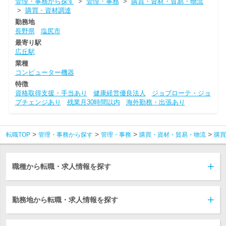
管理・事務から探す
>
管理・事務
>
購買・資材・貿易・物流
>
購買・資材調達
勤務地
長野県
塩尻市
最寄り駅
広丘駅
業種
コンピューター機器
特徴
資格取得支援・手当あり
健康経営優良法人
ジョブローテ・ジョ
ブチェンジあり
残業月30時間以内
海外勤務・出張あり
転職TOP
管理・事務から探す
管理・事務
購買・資材・貿易・物流
購買
職種から転職・求人情報を探す
勤務地から転職・求人情報を探す