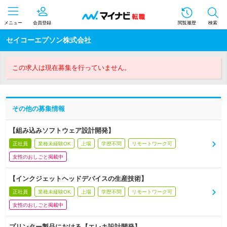
メニュー
会員登録
閲覧履歴
検索
セイコーエプソン株式会社
この求人は現在募集を行っていません。
その他の募集情報
【組み込みソフトウェア設計開発】
正社員
業種未経験OK
上場
学歴不問
リモートワーク可
女性のおしごと掲載中
【インクジェットヘッドデバイスの生産技術】
正社員
業種未経験OK
上場
学歴不問
リモートワーク可
女性のおしごと掲載中
プリンター製品における【エレキ設計開発】