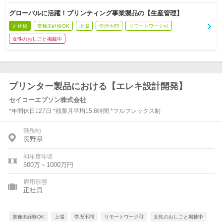
グローバルに活躍！プリンティング事業製品の【生産管理】
正社員
業種未経験OK
上場
学歴不問
リモートワーク可
女性のおしごと掲載中
プリンター製品における【エレキ設計開発】
セイコーエプソン株式会社
*年間休日127日 *残業月平均15.8時間 *フルフレックス制
勤務地
長野県
初年度年収
500万～1000万円
雇用形態
正社員
業種未経験OK
上場
学歴不問
リモートワーク可
女性のおしごと掲載中