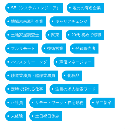
SE（システムエンジニア）
地元の有名企業
地域未来牽引企業
キャリアチェンジ
土地家屋調査士
関東
20代 初めて転職
フルリモート
技術営業
登録販売者
ハウスクリーニング
声優マネージャー
鉄道乗務員・船舶乗務員
化粧品
定時で帰れる仕事
注目の求人検索ワード
正社員
リモートワーク・在宅勤務
第二新卒
未経験
土日祝日休み