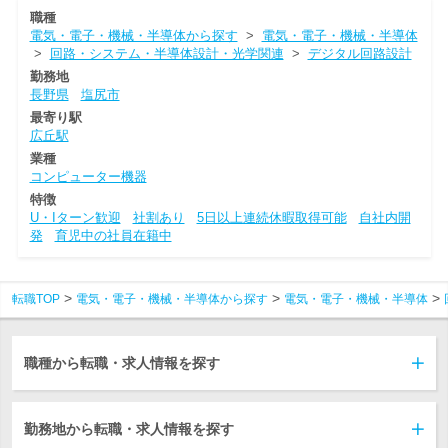
職種
電気・電子・機械・半導体から探す
>
電気・電子・機械・半導体
>
回路・システム・半導体設計・光学関連
>
デジタル回路設計
勤務地
長野県
塩尻市
最寄り駅
広丘駅
業種
コンピューター機器
特徴
U・Iターン歓迎
社割あり
5日以上連続休暇取得可能
自社内開
発
育児中の社員在籍中
転職TOP
電気・電子・機械・半導体から探す
電気・電子・機械・半導体
職種から転職・求人情報を探す
勤務地から転職・求人情報を探す