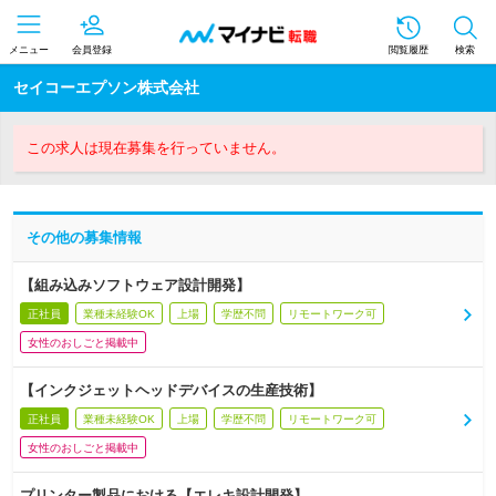
メニュー
会員登録
閲覧履歴
検索
セイコーエプソン株式会社
この求人は現在募集を行っていません。
その他の募集情報
【組み込みソフトウェア設計開発】
正社員
業種未経験OK
上場
学歴不問
リモートワーク可
女性のおしごと掲載中
【インクジェットヘッドデバイスの生産技術】
正社員
業種未経験OK
上場
学歴不問
リモートワーク可
女性のおしごと掲載中
プリンター製品における【エレキ設計開発】