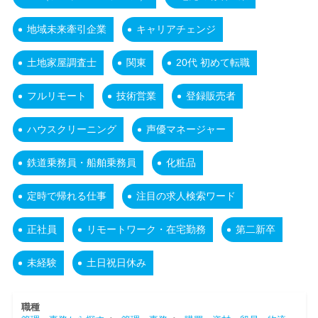
地域未来牽引企業
キャリアチェンジ
土地家屋調査士
関東
20代 初めて転職
フルリモート
技術営業
登録販売者
ハウスクリーニング
声優マネージャー
鉄道乗務員・船舶乗務員
化粧品
定時で帰れる仕事
注目の求人検索ワード
正社員
リモートワーク・在宅勤務
第二新卒
未経験
土日祝日休み
職種