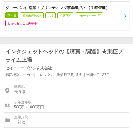
グローバルに活躍！プリンティング事業製品の【生産管理】
正社員
業種未経験OK
上場
学歴不問
リモートワーク可
女性のおしごと掲載中
インクジェットヘッドの【購買・調達】★東証プ
ライム上場
セイコーエプソン株式会社
精密機器メーカー│フレックス│残業月平均15.6h│年間休日127日
勤務地
長野県
初年度年収
500万～1000万円
雇用形態
正社員