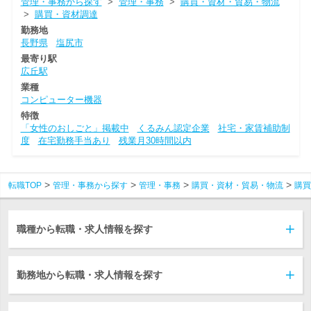
管理・事務から探す
>
管理・事務
>
購買・資材・貿易・物流
>
購買・資材調達
勤務地
長野県
塩尻市
最寄り駅
広丘駅
業種
コンピューター機器
特徴
「女性のおしごと」掲載中
くるみん認定企業
社宅・家賃補助制
度
在宅勤務手当あり
残業月30時間以内
転職TOP
管理・事務から探す
管理・事務
購買・資材・貿易・物流
購買
職種から転職・求人情報を探す
勤務地から転職・求人情報を探す