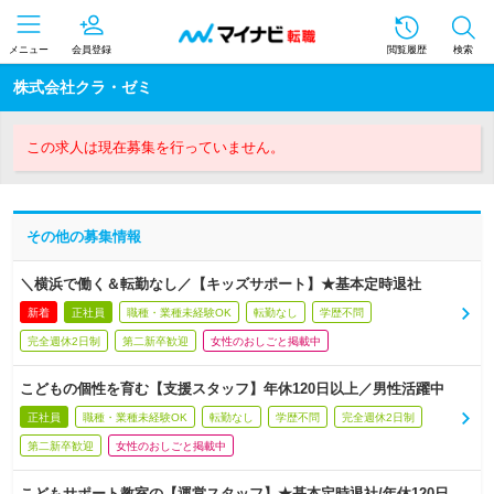
メニュー
会員登録
閲覧履歴
検索
株式会社クラ・ゼミ
この求人は現在募集を行っていません。
その他の募集情報
＼横浜で働く＆転勤なし／【キッズサポート】★基本定時退社
新着
正社員
職種・業種未経験OK
転勤なし
学歴不問
完全週休2日制
第二新卒歓迎
女性のおしごと掲載中
こどもの個性を育む【支援スタッフ】年休120日以上／男性活躍中
正社員
職種・業種未経験OK
転勤なし
学歴不問
完全週休2日制
第二新卒歓迎
女性のおしごと掲載中
こどもサポート教室の【運営スタッフ】★基本定時退社/年休120日