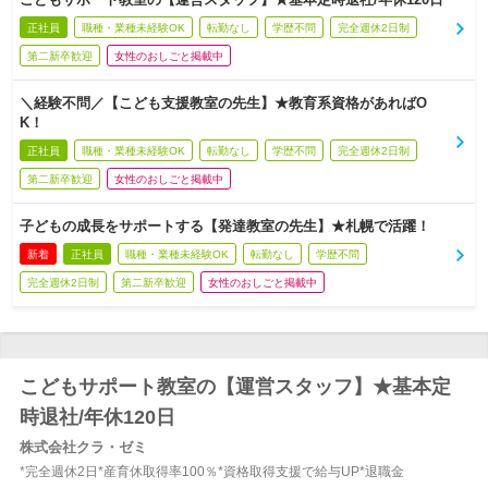
正社員
職種・業種未経験OK
転勤なし
学歴不問
完全週休2日制
第二新卒歓迎
女性のおしごと掲載中
＼経験不問／【こども支援教室の先生】★教育系資格があればO
K！
正社員
職種・業種未経験OK
転勤なし
学歴不問
完全週休2日制
第二新卒歓迎
女性のおしごと掲載中
子どもの成長をサポートする【発達教室の先生】★札幌で活躍！
新着
正社員
職種・業種未経験OK
転勤なし
学歴不問
完全週休2日制
第二新卒歓迎
女性のおしごと掲載中
こどもサポート教室の【運営スタッフ】★基本定
時退社/年休120日
株式会社クラ・ゼミ
*完全週休2日*産育休取得率100％*資格取得支援で給与UP*退職金