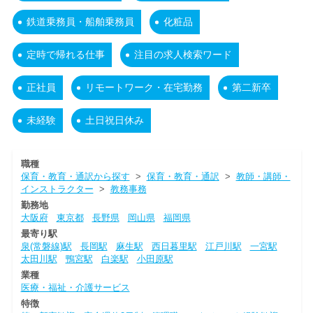
鉄道乗務員・船舶乗務員
化粧品
定時で帰れる仕事
注目の求人検索ワード
正社員
リモートワーク・在宅勤務
第二新卒
未経験
土日祝日休み
職種
保育・教育・通訳から探す
>
保育・教育・通訳
>
教師・講師・
インストラクター
>
教務事務
勤務地
大阪府
東京都
長野県
岡山県
福岡県
最寄り駅
泉(常磐線)駅
長岡駅
麻生駅
西日暮里駅
江戸川駅
一宮駅
太田川駅
鴨宮駅
白楽駅
小田原駅
業種
医療・福祉・介護サービス
特徴