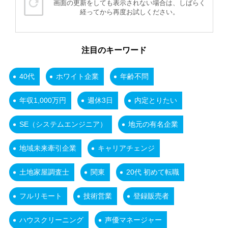
画面の更新をしても表示されない場合は、しばらく
経ってから再度お試しください。
注目のキーワード
40代
ホワイト企業
年齢不問
年収1,000万円
週休3日
内定とりたい
SE（システムエンジニア）
地元の有名企業
地域未来牽引企業
キャリアチェンジ
土地家屋調査士
関東
20代 初めて転職
フルリモート
技術営業
登録販売者
ハウスクリーニング
声優マネージャー