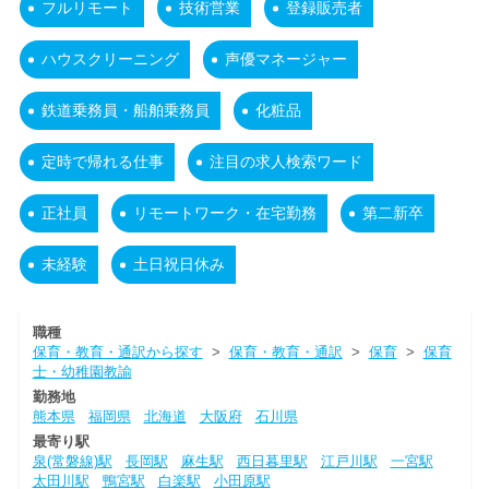
フルリモート
技術営業
登録販売者
ハウスクリーニング
声優マネージャー
鉄道乗務員・船舶乗務員
化粧品
定時で帰れる仕事
注目の求人検索ワード
正社員
リモートワーク・在宅勤務
第二新卒
未経験
土日祝日休み
職種
保育・教育・通訳から探す
>
保育・教育・通訳
>
保育
>
保育
士・幼稚園教諭
勤務地
熊本県
福岡県
北海道
大阪府
石川県
最寄り駅
泉(常磐線)駅
長岡駅
麻生駅
西日暮里駅
江戸川駅
一宮駅
太田川駅
鴨宮駅
白楽駅
小田原駅