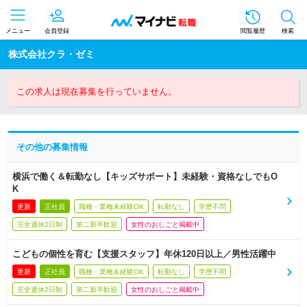
メニュー
会員登録
閲覧履歴
検索
株式会社クラ・ゼミ
この求人は現在募集を行っていません。
その他の募集情報
横浜で働く＆転勤なし【キッズサポート】未経験・資格なしでもO
K
更新
正社員
職種・業種未経験OK
転勤なし
学歴不問
完全週休2日制
第二新卒歓迎
女性のおしごと掲載中
こどもの個性を育む【支援スタッフ】年休120日以上／男性活躍中
更新
正社員
職種・業種未経験OK
転勤なし
学歴不問
完全週休2日制
第二新卒歓迎
女性のおしごと掲載中