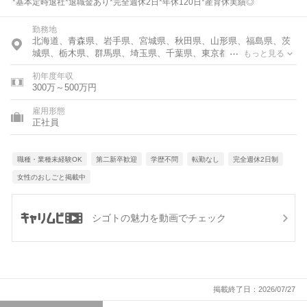
*基本定時退社*退職金あり*完全週休2日*年休120日*産育休実績◎
勤務地
北海道、青森県、岩手県、宮城県、秋田県、山形県、福島県、茨
城県、栃木県、群馬県、埼玉県、千葉県、東京都、神奈川県、石
もっと見る
川県、新潟県、長野県、岐阜県、静岡県、愛知県、三重県、滋賀
初年度年収
県、京都府、大阪府、兵庫県、奈良県、和歌山県、岡山県、広島
300万～500万円
県、山口県、徳島県、香川県、福岡県、長崎県、熊本県、大分
県、宮崎県、沖縄県
雇用形態
正社員
職種・業種未経験OK
第二新卒歓迎
学歴不問
転勤なし
完全週休2日制
女性のおしごと掲載中
シゴトの魅力を動画でチェック
掲載終了日：2026/07/27