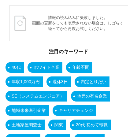
情報の読み込みに失敗しました。
画面の更新をしても表示されない場合は、しばらく
経ってから再度お試しください。
注目のキーワード
40代
ホワイト企業
年齢不問
年収1,000万円
週休3日
内定とりたい
SE（システムエンジニア）
地元の有名企業
地域未来牽引企業
キャリアチェンジ
土地家屋調査士
関東
20代 初めて転職