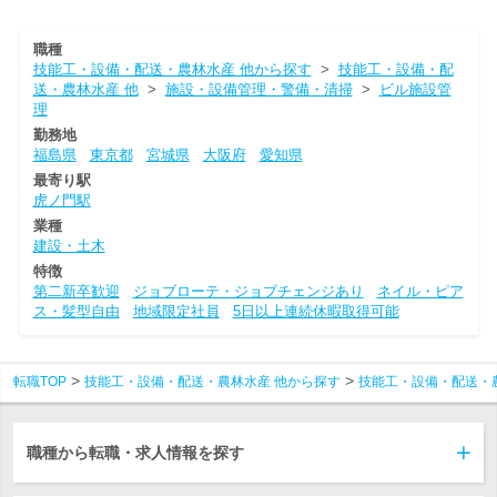
職種
技能工・設備・配送・農林水産 他から探す
>
技能工・設備・配
送・農林水産 他
>
施設・設備管理・警備・清掃
>
ビル施設管
理
勤務地
福島県
東京都
宮城県
大阪府
愛知県
最寄り駅
虎ノ門駅
業種
建設・土木
特徴
第二新卒歓迎
ジョブローテ・ジョブチェンジあり
ネイル・ピア
ス・髪型自由
地域限定社員
5日以上連続休暇取得可能
転職TOP
技能工・設備・配送・農林水産 他から探す
技能工・設備・配送・
職種から転職・求人情報を探す