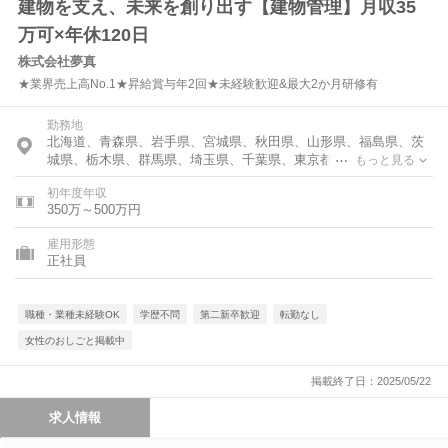
建物を支え、未来を創り出す【建物管理】月収35
万可×年休120日
株式会社夢真
★業界売上高No.1★昇給賞与年2回★未経験歓迎&最大2か月研修有
勤務地
北海道、青森県、岩手県、宮城県、秋田県、山形県、福島県、茨
城県、栃木県、群馬県、埼玉県、千葉県、東京都、神奈川県、富
もっと見る
山県、石川県、福井県、新潟県、山梨県、長野県、岐阜県、静岡
初年度年収
県、愛知県、三重県、滋賀県、京都府、大阪府、兵庫県、奈良
350万～500万円
県、和歌山県、鳥取県、島根県、岡山県、広島県、山口県、徳島
県、香川県、愛媛県、高知県、福岡県、佐賀県、長崎県、熊本
雇用形態
県、大分県、宮崎県、鹿児島県、沖縄県
正社員
職種・業種未経験OK
学歴不問
第二新卒歓迎
転勤なし
女性のおしごと掲載中
掲載終了日：2025/05/22
求人情報