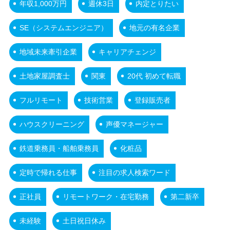
年収1,000万円
週休3日
内定とりたい
SE（システムエンジニア）
地元の有名企業
地域未来牽引企業
キャリアチェンジ
土地家屋調査士
関東
20代 初めて転職
フルリモート
技術営業
登録販売者
ハウスクリーニング
声優マネージャー
鉄道乗務員・船舶乗務員
化粧品
定時で帰れる仕事
注目の求人検索ワード
正社員
リモートワーク・在宅勤務
第二新卒
未経験
土日祝日休み