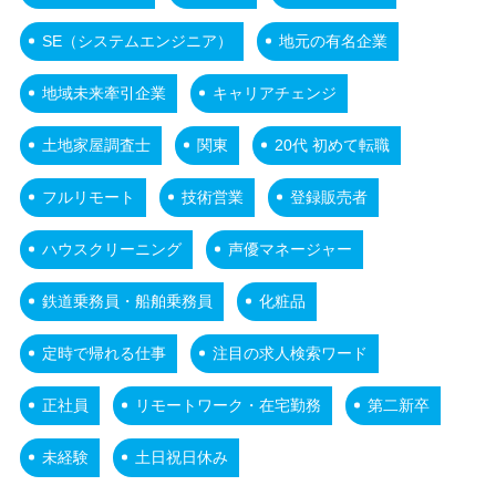
SE（システムエンジニア）
地元の有名企業
地域未来牽引企業
キャリアチェンジ
土地家屋調査士
関東
20代 初めて転職
フルリモート
技術営業
登録販売者
ハウスクリーニング
声優マネージャー
鉄道乗務員・船舶乗務員
化粧品
定時で帰れる仕事
注目の求人検索ワード
正社員
リモートワーク・在宅勤務
第二新卒
未経験
土日祝日休み