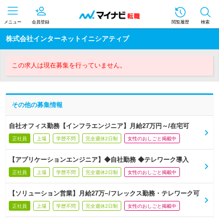
メニュー
会員登録
閲覧履歴
検索
株式会社インターネットイニシアティブ
この求人は現在募集を行っていません。
その他の募集情報
自社オフィス勤務【インフラエンジニア】月給27万円～/在宅可
正社員
上場
学歴不問
完全週休2日制
女性のおしごと掲載中
【アプリケーションエンジニア】◆自社勤務 ◆テレワーク導入
正社員
上場
学歴不問
完全週休2日制
女性のおしごと掲載中
【ソリューション営業】月給27万~/フレックス勤務・テレワーク可
正社員
上場
学歴不問
完全週休2日制
女性のおしごと掲載中