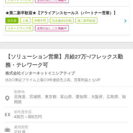
リモートワーク可
女性のおしごと掲載中
★第二新卒歓迎★【アライアンスセールス（パートナー営業）】
正社員
上場
学歴不問
完全週休2日制
第二新卒歓迎
リモートワーク可
女性のおしごと掲載中
【ソリューション営業】月給27万~/フレックス勤
務・テレワーク可
株式会社インターネットイニシアティブ
(IIJ)◎東証プライム上場◎3年連続売上高、営業利益ともUP
勤務地
北海道、宮城県、東京都、富山県、愛知県、大阪府、広島県、福
岡県
初年度年収
430万～900万円
雇用形態
正社員