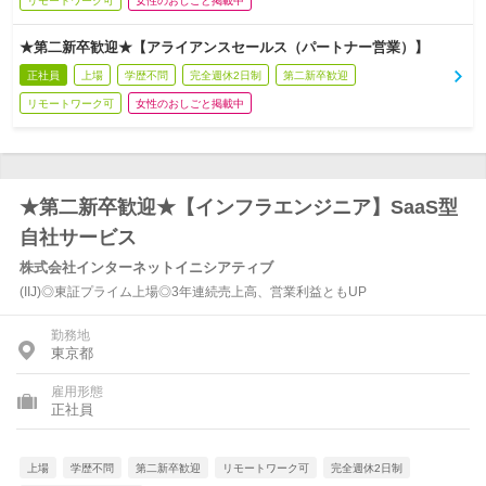
リモートワーク可
女性のおしごと掲載中
★第二新卒歓迎★【アライアンスセールス（パートナー営業）】
正社員
上場
学歴不問
完全週休2日制
第二新卒歓迎
リモートワーク可
女性のおしごと掲載中
★第二新卒歓迎★【インフラエンジニア】SaaS型
自社サービス
株式会社インターネットイニシアティブ
(IIJ)◎東証プライム上場◎3年連続売上高、営業利益ともUP
勤務地
東京都
雇用形態
正社員
上場
学歴不問
第二新卒歓迎
リモートワーク可
完全週休2日制