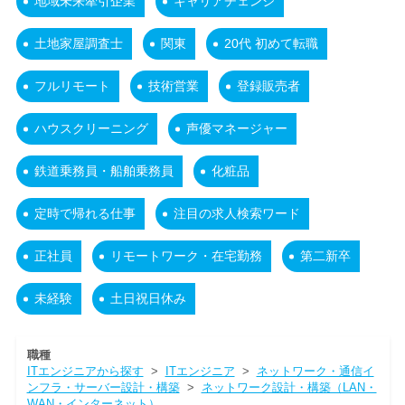
地域未来牽引企業
キャリアチェンジ
土地家屋調査士
関東
20代 初めて転職
フルリモート
技術営業
登録販売者
ハウスクリーニング
声優マネージャー
鉄道乗務員・船舶乗務員
化粧品
定時で帰れる仕事
注目の求人検索ワード
正社員
リモートワーク・在宅勤務
第二新卒
未経験
土日祝日休み
職種
ITエンジニアから探す
>
ITエンジニア
>
ネットワーク・通信イ
ンフラ・サーバー設計・構築
>
ネットワーク設計・構築（LAN・
WAN・インターネット）