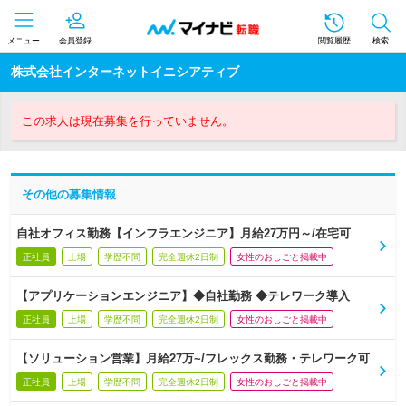
メニュー
会員登録
閲覧履歴
検索
株式会社インターネットイニシアティブ
この求人は現在募集を行っていません。
その他の募集情報
自社オフィス勤務【インフラエンジニア】月給27万円～/在宅可
正社員
上場
学歴不問
完全週休2日制
女性のおしごと掲載中
【アプリケーションエンジニア】◆自社勤務 ◆テレワーク導入
正社員
上場
学歴不問
完全週休2日制
女性のおしごと掲載中
【ソリューション営業】月給27万~/フレックス勤務・テレワーク可
正社員
上場
学歴不問
完全週休2日制
女性のおしごと掲載中