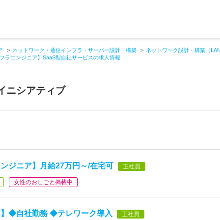
ア
ネットワーク・通信インフラ・サーバー設計・構築
ネットワーク設計・構築（LA
フラエンジニア】SaaS型自社サービスの求人情報
イニシアティブ
ンジニア】月給27万円～/在宅可
正社員
女性のおしごと掲載中
】◆自社勤務 ◆テレワーク導入
正社員