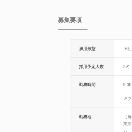
募集要項
雇用形態
正社
採用予定人数
2名
勤務時間
9:0
※フ
勤務地
【自
東京
ム 