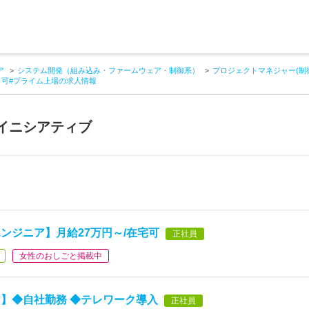
ア
システム開発（組み込み・ファームウェア・制御系）
プロジェクトマネジャー(制
ク可#プライム上場の求人情報
イニシアティブ
ンジニア】月給27万円～/在宅可
正社員
女性のおしごと掲載中
】◆自社勤務 ◆テレワーク導入
正社員