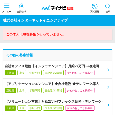
メニュー
会員登録
閲覧履歴
検索
株式会社インターネットイニシアティブ
この求人は現在募集を行っていません。
その他の募集情報
自社オフィス勤務【インフラエンジニア】月給27万円～/在宅可
正社員
上場
学歴不問
完全週休2日制
女性のおしごと掲載中
【アプリケーションエンジニア】◆自社勤務 ◆テレワーク導入
正社員
上場
学歴不問
完全週休2日制
女性のおしごと掲載中
【ソリューション営業】月給27万~/フレックス勤務・テレワーク可
正社員
上場
学歴不問
完全週休2日制
女性のおしごと掲載中