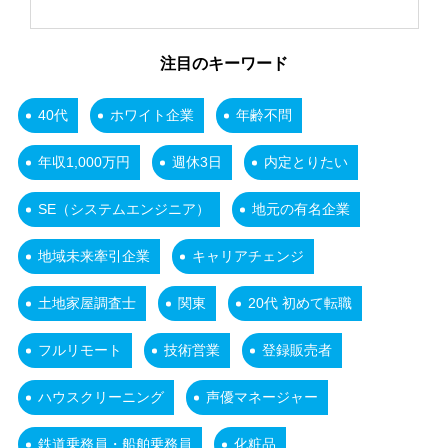
注目のキーワード
40代
ホワイト企業
年齢不問
年収1,000万円
週休3日
内定とりたい
SE（システムエンジニア）
地元の有名企業
地域未来牽引企業
キャリアチェンジ
土地家屋調査士
関東
20代 初めて転職
フルリモート
技術営業
登録販売者
ハウスクリーニング
声優マネージャー
鉄道乗務員・船舶乗務員
化粧品