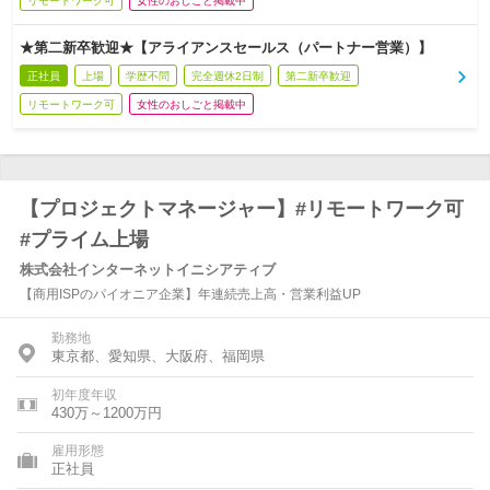
リモートワーク可
女性のおしごと掲載中
★第二新卒歓迎★【アライアンスセールス（パートナー営業）】
正社員
上場
学歴不問
完全週休2日制
第二新卒歓迎
リモートワーク可
女性のおしごと掲載中
【プロジェクトマネージャー】#リモートワーク可
#プライム上場
株式会社インターネットイニシアティブ
【商用ISPのパイオニア企業】年連続売上高・営業利益UP
勤務地
東京都、愛知県、大阪府、福岡県
初年度年収
430万～1200万円
雇用形態
正社員