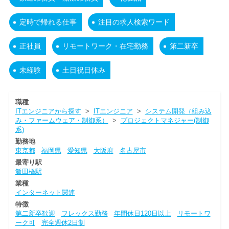
定時で帰れる仕事
注目の求人検索ワード
正社員
リモートワーク・在宅勤務
第二新卒
未経験
土日祝日休み
職種
ITエンジニアから探す
>
ITエンジニア
>
システム開発（組み込
み・ファームウェア・制御系）
>
プロジェクトマネジャー(制御
系)
勤務地
東京都
福岡県
愛知県
大阪府
名古屋市
最寄り駅
飯田橋駅
業種
インターネット関連
特徴
第二新卒歓迎
フレックス勤務
年間休日120日以上
リモートワ
ーク可
完全週休2日制