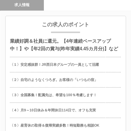
求人情報
この求人のポイント
業績好調＆社員に還元。【4年連続ベースアップ
中！】や【年2回の賞与(昨年実績4.45カ月分)】など
〈１〉安定感抜群！JR西日本グループの一員として活躍
〈２〉自宅のようなくつろぎ。お客様の「いつもの宿」
〈３〉全国募集！配属先は、希望を100％考慮します！
〈４〉月9～10日休み＆年間休日114日で、オフも充実
〈５〉産育休の取得＆復帰実績多数！時短勤務も相談OK