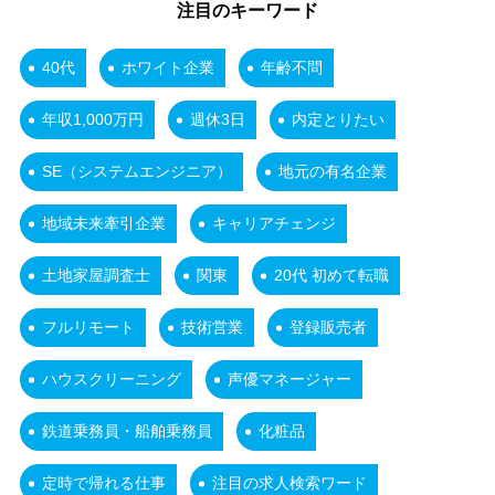
注目のキーワード
40代
ホワイト企業
年齢不問
年収1,000万円
週休3日
内定とりたい
SE（システムエンジニア）
地元の有名企業
地域未来牽引企業
キャリアチェンジ
土地家屋調査士
関東
20代 初めて転職
フルリモート
技術営業
登録販売者
ハウスクリーニング
声優マネージャー
鉄道乗務員・船舶乗務員
化粧品
定時で帰れる仕事
注目の求人検索ワード