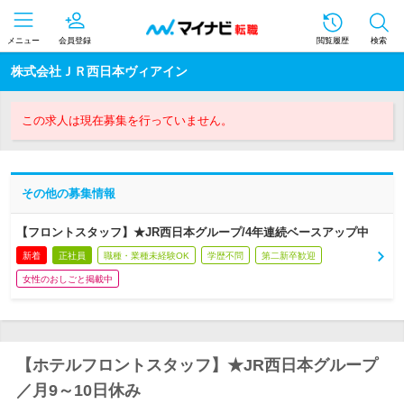
メニュー
会員登録
閲覧履歴
検索
株式会社ＪＲ西日本ヴィアイン
この求人は現在募集を行っていません。
その他の募集情報
【フロントスタッフ】★JR西日本グループ/4年連続ベースアップ中
新着
正社員
職種・業種未経験OK
学歴不問
第二新卒歓迎
女性のおしごと掲載中
【ホテルフロントスタッフ】★JR西日本グループ
／月9～10日休み