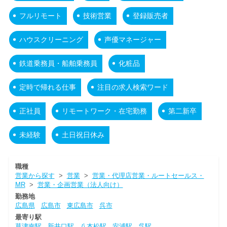
フルリモート
技術営業
登録販売者
ハウスクリーニング
声優マネージャー
鉄道乗務員・船舶乗務員
化粧品
定時で帰れる仕事
注目の求人検索ワード
正社員
リモートワーク・在宅勤務
第二新卒
未経験
土日祝日休み
職種
営業から探す
>
営業
>
営業・代理店営業・ルートセールス・
MR
>
営業・企画営業（法人向け）
勤務地
広島県
広島市
東広島市
呉市
最寄り駅
草津南駅
新井口駅
八本松駅
安浦駅
呉駅