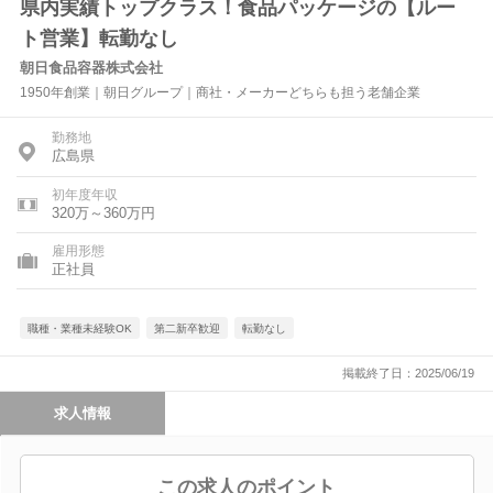
県内実績トップクラス！食品パッケージの【ルー
ト営業】転勤なし
朝日食品容器株式会社
1950年創業｜朝日グループ｜商社・メーカーどちらも担う老舗企業
勤務地
広島県
初年度年収
320万～360万円
雇用形態
正社員
職種・業種未経験OK
第二新卒歓迎
転勤なし
掲載終了日：2025/06/19
求人情報
この求人のポイント