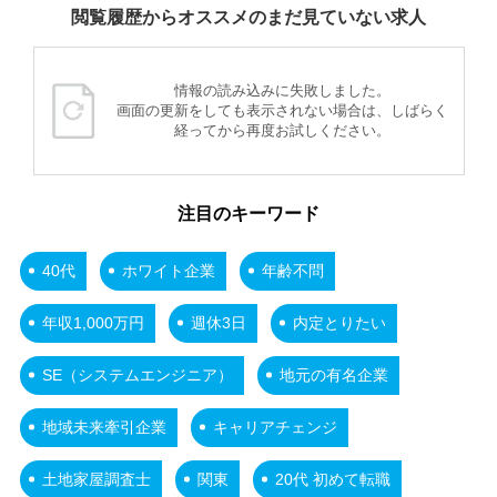
閲覧履歴からオススメのまだ見ていない求人
情報の読み込みに失敗しました。
画面の更新をしても表示されない場合は、しばらく
経ってから再度お試しください。
注目のキーワード
40代
ホワイト企業
年齢不問
年収1,000万円
週休3日
内定とりたい
SE（システムエンジニア）
地元の有名企業
地域未来牽引企業
キャリアチェンジ
土地家屋調査士
関東
20代 初めて転職