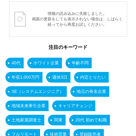
情報の読み込みに失敗しました。
画面の更新をしても表示されない場合は、しばらく
経ってから再度お試しください。
注目のキーワード
40代
ホワイト企業
年齢不問
年収1,000万円
週休3日
内定とりたい
SE（システムエンジニア）
地元の有名企業
地域未来牽引企業
キャリアチェンジ
土地家屋調査士
関東
20代 初めて転職
フルリモート
技術営業
登録販売者