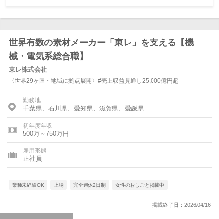
世界有数の素材メーカー「東レ」を支える【機
械・電気系総合職】
東レ株式会社
〈世界29ヶ国・地域に拠点展開〉#売上収益見通し25,000億円超
勤務地
千葉県、石川県、愛知県、滋賀県、愛媛県
初年度年収
500万～750万円
雇用形態
正社員
業種未経験OK
上場
完全週休2日制
女性のおしごと掲載中
掲載終了日：2026/04/16