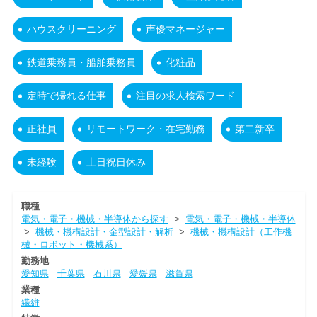
ハウスクリーニング
声優マネージャー
鉄道乗務員・船舶乗務員
化粧品
定時で帰れる仕事
注目の求人検索ワード
正社員
リモートワーク・在宅勤務
第二新卒
未経験
土日祝日休み
職種
電気・電子・機械・半導体から探す
>
電気・電子・機械・半導体
>
機械・機構設計・金型設計・解析
>
機械・機構設計（工作機
械・ロボット・機械系）
勤務地
愛知県
千葉県
石川県
愛媛県
滋賀県
業種
繊維