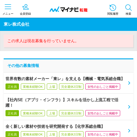
メニュー
会員登録
閲覧履歴
検索
東レ株式会社
この求人は現在募集を行っていません。
その他の募集情報
世界有数の素材メーカー「東レ」を支える【機械・電気系総合職】
正社員
業種未経験OK
上場
完全週休2日制
女性のおしごと掲載中
【社内SE（アプリ・インフラ）】スキルを活かし上流工程で活
躍！
正社員
業種未経験OK
上場
完全週休2日制
女性のおしごと掲載中
全く新しい素材や技術を研究開発する【化学系総合職】
正社員
業種未経験OK
上場
完全週休2日制
女性のおしごと掲載中