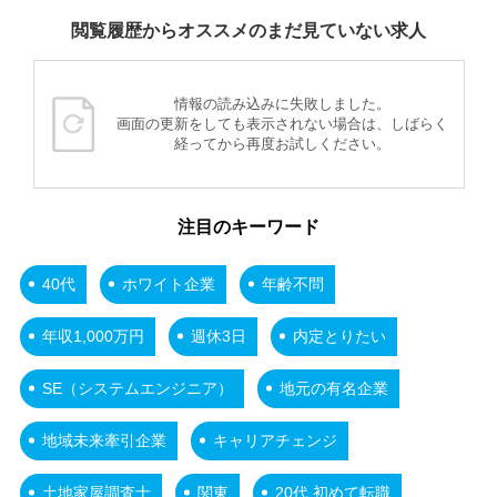
閲覧履歴からオススメのまだ見ていない求人
情報の読み込みに失敗しました。
画面の更新をしても表示されない場合は、しばらく
経ってから再度お試しください。
注目のキーワード
40代
ホワイト企業
年齢不問
年収1,000万円
週休3日
内定とりたい
SE（システムエンジニア）
地元の有名企業
地域未来牽引企業
キャリアチェンジ
土地家屋調査士
関東
20代 初めて転職