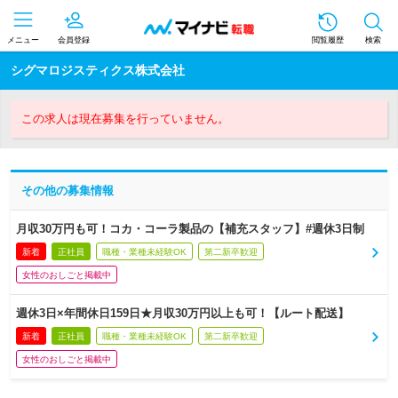
メニュー
会員登録
閲覧履歴
検索
シグマロジスティクス株式会社
この求人は現在募集を行っていません。
その他の募集情報
月収30万円も可！コカ・コーラ製品の【補充スタッフ】#週休3日制
新着
正社員
職種・業種未経験OK
第二新卒歓迎
女性のおしごと掲載中
週休3日×年間休日159日★月収30万円以上も可！【ルート配送】
新着
正社員
職種・業種未経験OK
第二新卒歓迎
女性のおしごと掲載中