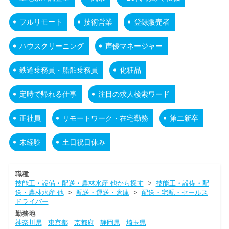
フルリモート
技術営業
登録販売者
ハウスクリーニング
声優マネージャー
鉄道乗務員・船舶乗務員
化粧品
定時で帰れる仕事
注目の求人検索ワード
正社員
リモートワーク・在宅勤務
第二新卒
未経験
土日祝日休み
職種
技能工・設備・配送・農林水産 他から探す
>
技能工・設備・配
送・農林水産 他
>
配送・運送・倉庫
>
配送・宅配・セールス
ドライバー
勤務地
神奈川県
東京都
京都府
静岡県
埼玉県