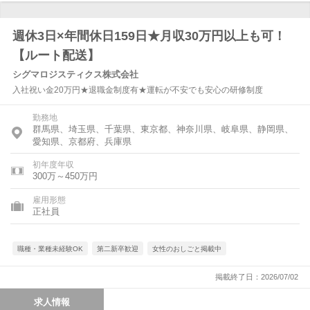
週休3日×年間休日159日★月収30万円以上も可！
【ルート配送】
シグマロジスティクス株式会社
入社祝い金20万円★退職金制度有★運転が不安でも安心の研修制度
勤務地
群馬県、埼玉県、千葉県、東京都、神奈川県、岐阜県、静岡県、
愛知県、京都府、兵庫県
初年度年収
300万～450万円
雇用形態
正社員
職種・業種未経験OK
第二新卒歓迎
女性のおしごと掲載中
掲載終了日：2026/07/02
求人情報