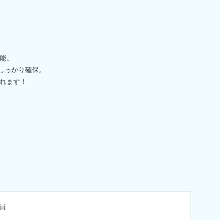
能。
しっかり確保。
れます！
員