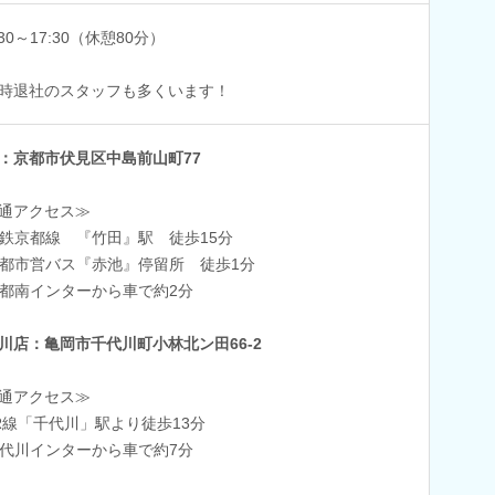
:30～17:30（休憩80分）
時退社のスタッフも多くいます！
：京都市伏見区中島前山町77
通アクセス≫
鉄京都線 『竹田』駅 徒歩15分
都市営バス『赤池』停留所 徒歩1分
都南インターから車で約2分
川店：亀岡市千代川町小林北ン田66-2
通アクセス≫
R線「千代川」駅より徒歩13分
代川インターから車で約7分