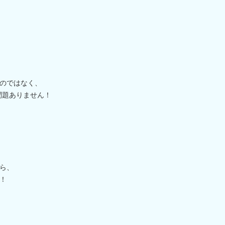
。
のではなく、
問題ありません！
ら、
！