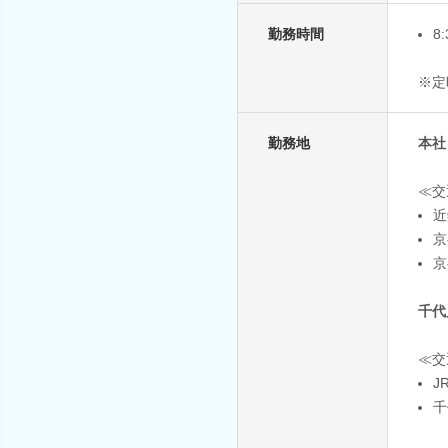
勤務時間
8
※定
勤務地
本社
≪交
近
京
京
千代
≪交
J
千