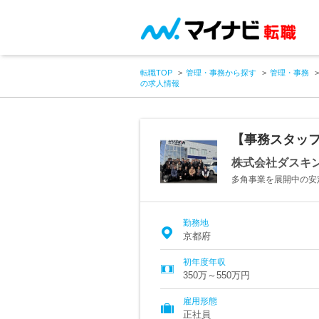
転職TOP
管理・事務から探す
管理・事務
の求人情報
【事務スタッ
株式会社ダスキ
多角事業を展開中の安
勤務地
京都府
初年度年収
350万～550万円
雇用形態
正社員