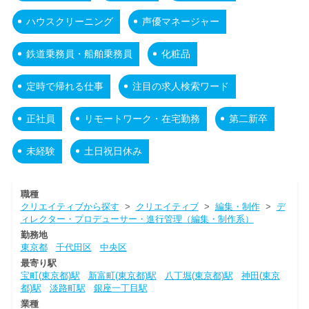
ハウスクリーニング
声優マネージャー
鉄道乗務員・船舶乗務員
化粧品
定時で帰れる仕事
注目の求人検索ワード
正社員
リモートワーク・在宅勤務
第二新卒
未経験
土日祝日休み
職種
クリエイティブから探す
>
クリエイティブ
>
編集・制作
>
デ
ィレクター・プロデューサー・進行管理（編集・制作系）
勤務地
東京都
千代田区
中央区
最寄り駅
宝町(東京都)駅
新富町(東京都)駅
八丁堀(東京都)駅
神田(東京
都)駅
淡路町駅
銀座一丁目駅
業種