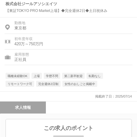
株式会社ジールアソシエイツ
【東証TOKYO PRO Market上場】◆完全週休2日◆土日祝休み
勤務地
東京都
初年度年収
420万～750万円
雇用形態
正社員
職種未経験OK
上場
学歴不問
第二新卒歓迎
転勤なし
リモートワーク可
完全週休2日制
女性のおしごと掲載中
掲載終了日：2025/07/14
求人情報
この求人のポイント