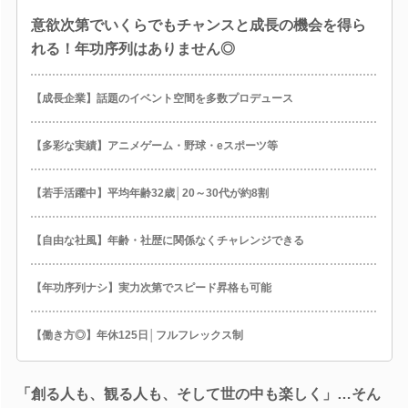
意欲次第でいくらでもチャンスと成長の機会を得ら
れる！年功序列はありません◎
【成長企業】話題のイベント空間を多数プロデュース
【多彩な実績】アニメゲーム・野球・eスポーツ等
【若手活躍中】平均年齢32歳│20～30代が約8割
【自由な社風】年齢・社歴に関係なくチャレンジできる
【年功序列ナシ】実力次第でスピード昇格も可能
【働き方◎】年休125日│フルフレックス制
「創る人も、観る人も、そして世の中も楽しく」…そん