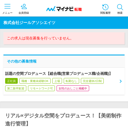
メニュー
会員登録
閲覧履歴
検索
株式会社ジールアソシエイツ
この求人は現在募集を行っていません。
その他の募集情報
話題の空間プロデュース【総合職(営業プロデュース職/企画職)】
正社員
職種・業種未経験OK
上場
転勤なし
完全週休2日制
第二新卒歓迎
リモートワーク可
女性のおしごと掲載中
リアル×デジタル空間をプロデュース！【美術制作
進行管理】