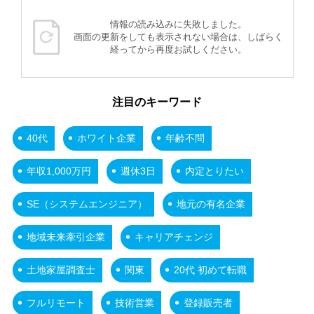
情報の読み込みに失敗しました。
画面の更新をしても表示されない場合は、しばらく
経ってから再度お試しください。
注目のキーワード
40代
ホワイト企業
年齢不問
年収1,000万円
週休3日
内定とりたい
SE（システムエンジニア）
地元の有名企業
地域未来牽引企業
キャリアチェンジ
土地家屋調査士
関東
20代 初めて転職
フルリモート
技術営業
登録販売者