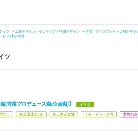
ティブ
工業デザイン・インテリア・空間デザイン
空間・ディスプレイ・店舗デザイ
ー)】の求人情報
イツ
職(営業プロデュース職/企画職)】
正社員
勤なし
完全週休2日制
第二新卒歓迎
リモートワーク可
女性のお