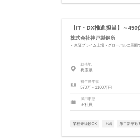
【IT・DX推進担当】～45
株式会社神戸製鋼所
＜東証プライム上場＞グローバルに展開す
勤務地
兵庫県
初年度年収
570万～1100万円
雇用形態
正社員
業種未経験OK
上場
第二新卒歓