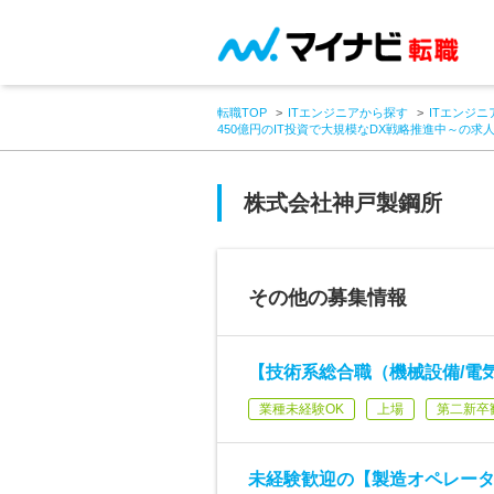
転職TOP
ITエンジニアから探す
ITエンジニ
450億円のIT投資で大規模なDX戦略推進中～の求
株式会社神戸製鋼所
その他の募集情報
【技術系総合職（機械設備/電
業種未経験OK
上場
第二新卒
未経験歓迎の【製造オペレー