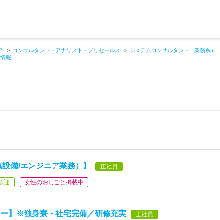
ア
コンサルタント・アナリスト・プリセールス
システムコンサルタント（業務系）
人情報
気設備/エンジニア業務）】
正社員
歓迎
女性のおしごと掲載中
ター】※独身寮・社宅完備／研修充実
正社員