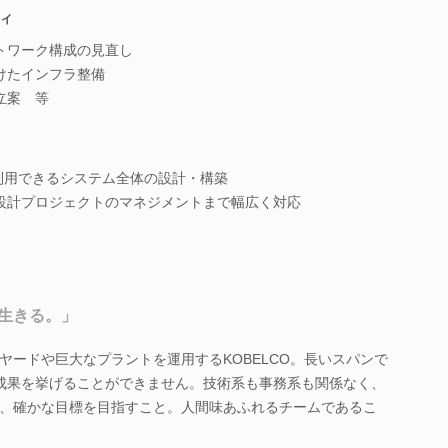
ィ
トワーク構成の見直し
けたインフラ整備
立案 等
通利用できるシステム全体の設計・構築
設計プロジェクトのマネジメントまで幅広く対応
生きる。」
ヤードや巨大なプラントを運用するKOBELCO。長いスパンで
成果を挙げることができません。技術系も事務系も関係なく、
、確かな目標を目指すこと。人間味あふれるチームであるこ