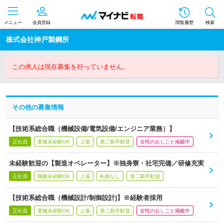
メニュー
会員登録
閲覧履歴
検索
株式会社神戸製鋼所
この求人は現在募集を行っていません。
その他の募集情報
【技術系総合職（機械設備/電気設備/エンジニア業務）】
正社員
業種未経験OK
上場
第二新卒歓迎
女性のおしごと掲載中
未経験歓迎の【製造オペレーター】※独身寮・社宅完備／研修充実
正社員
職種未経験OK
上場
転勤なし
第二新卒歓迎
【技術系総合職（機械設計/制御設計)】※経験者採用
正社員
業種未経験OK
上場
第二新卒歓迎
女性のおしごと掲載中