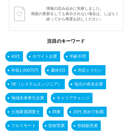
情報の読み込みに失敗しました。
画面の更新をしても表示されない場合は、しばらく
経ってから再度お試しください。
注目のキーワード
40代
ホワイト企業
年齢不問
年収1,000万円
週休3日
内定とりたい
SE（システムエンジニア）
地元の有名企業
地域未来牽引企業
キャリアチェンジ
土地家屋調査士
関東
20代 初めて転職
フルリモート
技術営業
登録販売者