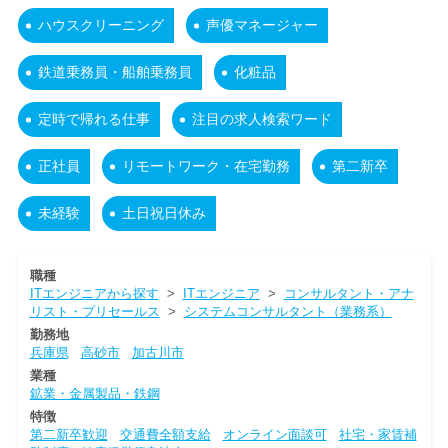
ハウスクリーニング
声優マネージャー
鉄道乗務員・船舶乗務員
化粧品
定時で帰れる仕事
注目の求人検索ワード
正社員
リモートワーク・在宅勤務
第二新卒
未経験
土日祝日休み
職種
ITエンジニアから探す
>
ITエンジニア
>
コンサルタント・アナ
リスト・プリセールス
>
システムコンサルタント（業務系）
勤務地
兵庫県
高砂市
加古川市
業種
鉱業・金属製品・鉄鋼
特徴
第二新卒歓迎
交通費全額支給
オンライン面談可
社宅・家賃補