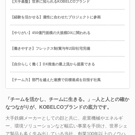
【大手基盤】世界に知られるKOBELCOブランド
【経験を活かせる】適性に合わせたプロジェクトに参画
【やりがい】450億円規模の大規模DXに関われる
【働きやすさ】フレックス制/賞与年2回/社宅完備
【自分らしく働く】DX推進の最上流から提案できる
【チーム力】部門を越えた連携で目標達成を目指す社風
「チームを活かし、チームに生きる。」─人と人との確か
なつながりが、KOBELCOブランドの底力です。
大手鉄鋼メーカーとしての顔と共に、産業機械やエネルギ
ー、環境ソリューションなど幅広い事業を手掛け、世界シェ
ア製品も多く生み出している当社。創業100年以上のノウハ