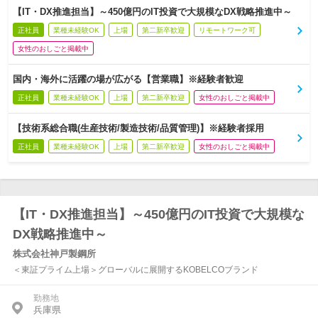
【IT・DX推進担当】～450億円のIT投資で大規模なDX戦略推進中～
正社員
業種未経験OK
上場
第二新卒歓迎
リモートワーク可
女性のおしごと掲載中
国内・海外に活躍の場が広がる【営業職】※経験者歓迎
正社員
業種未経験OK
上場
第二新卒歓迎
女性のおしごと掲載中
【技術系総合職(生産技術/製造技術/品質管理)】※経験者採用
正社員
業種未経験OK
上場
第二新卒歓迎
女性のおしごと掲載中
【IT・DX推進担当】～450億円のIT投資で大規模な
DX戦略推進中～
株式会社神戸製鋼所
＜東証プライム上場＞グローバルに展開するKOBELCOブランド
勤務地
兵庫県