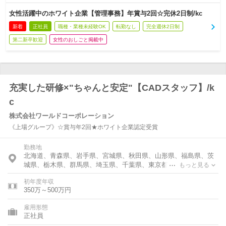
女性活躍中のホワイト企業【管理事務】年賞与2回☆完休2日制/kc
新着
正社員
職種・業種未経験OK
転勤なし
完全週休2日制
第二新卒歓迎
女性のおしごと掲載中
充実した研修×"ちゃんと安定"【CADスタッフ】/k
c
株式会社ワールドコーポレーション
《上場グループ》☆賞与年2回★ホワイト企業認定受賞
勤務地
北海道、青森県、岩手県、宮城県、秋田県、山形県、福島県、茨
城県、栃木県、群馬県、埼玉県、千葉県、東京都、神奈川県、富
もっと見る
山県、石川県、福井県、新潟県、山梨県、長野県、岐阜県、静岡
初年度年収
県、愛知県、三重県、滋賀県、京都府、大阪府、兵庫県、奈良
350万～500万円
県、和歌山県、鳥取県、島根県、岡山県、広島県、山口県、徳島
県、香川県、愛媛県、高知県、福岡県、佐賀県、長崎県、熊本
雇用形態
県、大分県、宮崎県、鹿児島県、沖縄県
正社員