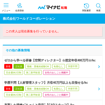
メニュー
会員登録
閲覧履歴
検索
株式会社ワールドコーポレーション
この求人は現在募集を行っていません。
その他の募集情報
ゼロから学べる研修【空間ディレクター】☆想定年収480万円☆/kc
新着
正社員
職種・業種未経験OK
転勤なし
学歴不問
完全週休2日制
第二新卒歓迎
女性のおしごと掲載中
学歴不問【人材管理スタッフ】月収40万円以上も目指せる/kc
新着
正社員
職種・業種未経験OK
転勤なし
学歴不問
完全週休2日制
第二新卒歓迎
女性のおしごと掲載中
充実した研修×"ちゃんと安定"【CADスタッフ】/kc