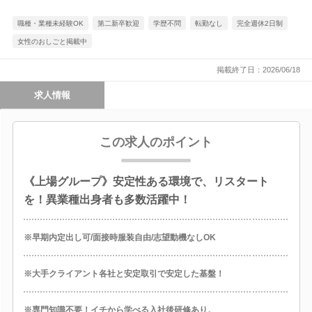
職種・業種未経験OK
第二新卒歓迎
学歴不問
転勤なし
完全週休2日制
女性のおしごと掲載中
掲載終了日：2026/06/18
求人情報
この求人のポイント
《上場グループ》安定性ある環境で、リスタート
を！異業種出身者も多数活躍中！
※早期内定出し可/面接時服装自由/志望動機なしOK
※大手クライアント各社と安定取引で安定した基盤！
※専門知識不要！イチから学べる入社後研修あり。