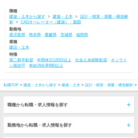
職種
建築・土木から探す
>
建築・土木
>
設計・積算・測量・構造解
析
>
CADオペレーター（建築）・製図
勤務地
鹿児島県
熊本県
愛媛県
茨城県
福岡県
業種
建設・土木
特徴
第二新卒歓迎
年間休日120日以上
社会人未経験歓迎
オンライ
ン面談可
有給消化率8割以上
転職TOP
建築・土木から探す
建築・土木
設計・積算・測量・構造解析
職種から転職・求人情報を探す
勤務地から転職・求人情報を探す