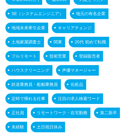
SE（システムエンジニア）
地元の有名企業
地域未来牽引企業
キャリアチェンジ
土地家屋調査士
関東
20代 初めて転職
フルリモート
技術営業
登録販売者
ハウスクリーニング
声優マネージャー
鉄道乗務員・船舶乗務員
化粧品
定時で帰れる仕事
注目の求人検索ワード
正社員
リモートワーク・在宅勤務
第二新卒
未経験
土日祝日休み