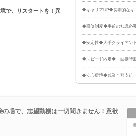
◆キャリアUP◆長期的なキ
環境で、リスタートを！異
◆研修制度◆事前の知識必
◆安定性◆大手クライアン
◆スピード内定◆ 面接時服
◆安心環境◆残業全額支給
接の場で、志望動機は一切聞きません！意欲