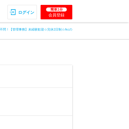
簡単1分
ログイン
会員登録
不問！【管理事務】未経験歓迎☆完休2日制☆/kcの