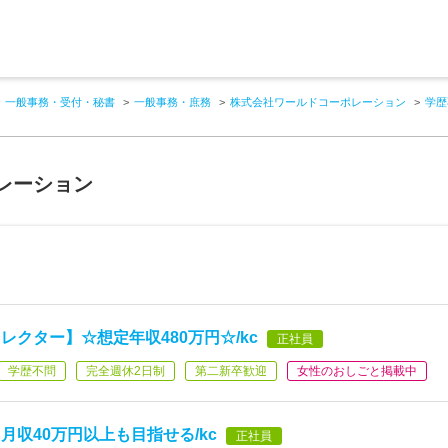
一般事務・受付・秘書
一般事務・庶務
株式会社ワールドコーポレーション
学歴
レーション
クター】☆想定年収480万円☆/kc
正社員
学歴不問
完全週休2日制
第二新卒歓迎
女性のおしごと掲載中
収40万円以上も目指せる/kc
正社員