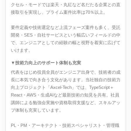
クセル・モードでは楽天・丸紅など名だたる企業との直
接取引を実現し、プライム案件比率は70％以上。
要件定義や技術選定など上流フェーズ案件も多く、受託
開発・SES・自社サービスという幅広いフィールドの中
で、エンジニアとしての経験の幅と視野を着実に広げて
いけます。
▼技術力向上のサポート体制も充実
代表をはじめ役員全員がエンジニア出身で、技術者の成
長に本気で向き合う文化があります。当社独自の技術力
向上プロジェクト「Axcel-Tech」では、TypeScript＋
React・AWS・生成AIなど最新技術の知見を共有。社員
講師による勉強会実施や資格取得支援など、スキルアッ
プ体制も充実しています。
PL・PM・アーキテクト・技術スペシャリスト・管理職