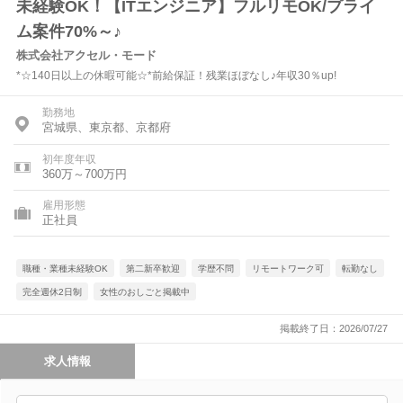
未経験OK！【ITエンジニア】フルリモOK/プライ
ム案件70%～♪
株式会社アクセル・モード
*☆140日以上の休暇可能☆*前給保証！残業ほぼなし♪年収30％up!
勤務地
宮城県、東京都、京都府
初年度年収
360万～700万円
雇用形態
正社員
職種・業種未経験OK
第二新卒歓迎
学歴不問
リモートワーク可
転勤なし
完全週休2日制
女性のおしごと掲載中
掲載終了日：2026/07/27
求人情報