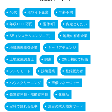
40代
ホワイト企業
年齢不問
年収1,000万円
週休3日
内定とりたい
SE（システムエンジニア）
地元の有名企業
地域未来牽引企業
キャリアチェンジ
土地家屋調査士
関東
20代 初めて転職
フルリモート
技術営業
登録販売者
ハウスクリーニング
声優マネージャー
鉄道乗務員・船舶乗務員
化粧品
定時で帰れる仕事
注目の求人検索ワード