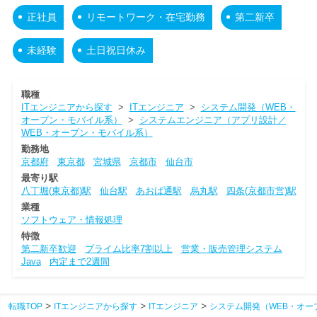
正社員
リモートワーク・在宅勤務
第二新卒
未経験
土日祝日休み
職種
ITエンジニアから探す
>
ITエンジニア
>
システム開発（WEB・
オープン・モバイル系）
>
システムエンジニア（アプリ設計／
WEB・オープン・モバイル系）
勤務地
京都府
東京都
宮城県
京都市
仙台市
最寄り駅
八丁堀(東京都)駅
仙台駅
あおば通駅
烏丸駅
四条(京都市営)駅
業種
ソフトウェア・情報処理
特徴
第二新卒歓迎
プライム比率7割以上
営業・販売管理システム
Java
内定まで2週間
転職TOP
ITエンジニアから探す
ITエンジニア
システム開発（WEB・オー