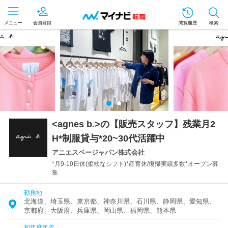
メニュー
会員登録
閲覧履歴
検索
<agnes b.>の【販売スタッフ】残業月2
H*制服貸与*20~30代活躍中
アニエスベージャパン株式会社
*月9-10日休(柔軟なシフト)*産育休/復帰実績多数*オープン募
集
勤務地
北海道、埼玉県、東京都、神奈川県、石川県、静岡県、愛知県、
京都府、大阪府、兵庫県、岡山県、福岡県、熊本県
初年度年収