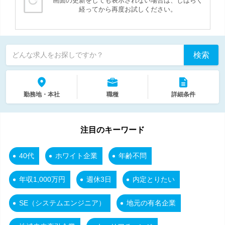
画面の更新をしても表示されない場合は、しばらく
経ってから再度お試しください。
検索
どんな求人をお探しですか？
勤務地・本社
職種
詳細条件
注目のキーワード
40代
ホワイト企業
年齢不問
年収1,000万円
週休3日
内定とりたい
SE（システムエンジニア）
地元の有名企業