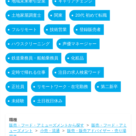
地域未来牽引企業
キャリアチェンジ
土地家屋調査士
関東
20代 初めて転職
フルリモート
技術営業
登録販売者
ハウスクリーニング
声優マネージャー
鉄道乗務員・船舶乗務員
化粧品
定時で帰れる仕事
注目の求人検索ワード
正社員
リモートワーク・在宅勤務
第二新卒
未経験
土日祝日休み
職種
販売・フード・アミューズメントから探す
>
販売・フード・アミ
ューズメント
>
小売・流通
>
販売・販売アドバイザー・売り場