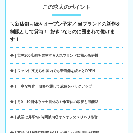
この求人のポイント
＼新店舗も続々オープン予定／ 当ブランドの新作を
制服として貸与！”好き”なものに囲まれて働けま
す！
◆｜世界200店舗を展開する人気ブランドに携わる好機
◆｜ファンに支えられ国内でも新店舗を続々とOPEN
◆｜丁寧な教育・研修を通して成長をバックアップ
◆｜月9～10日休み⇒土日休みや希望休の取得も可能◎
◆｜残業は月平均2時間以内◎オンオフのメリハリ抜群
◆｜商品の社員割引制度をはじめ嬉しい福利厚生が満載