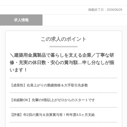
掲載終了日：2026/06/29
求人情報
この求人のポイント
＼建築用金属製品で暮らしを支える企業／丁寧な研
修・充実の休日数・安心の賞与額…申し分なしが揃
います！
【成長性】右肩上がりの業績推移＆大手取引先多数
【未経験OK】先輩の9割以上がゼロからのスタートです
【評価】年2回の賞与＆決算賞与有！昨年度4.5ヶ月支給