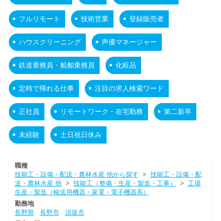
フルリモート
技術営業
登録販売者
ハウスクリーニング
声優マネージャー
鉄道乗務員・船舶乗務員
化粧品
定時で帰れる仕事
注目の求人検索ワード
正社員
リモートワーク・在宅勤務
第二新卒
未経験
土日祝日休み
職種
技能工・設備・配送・農林水産 他から探す
>
技能工・設備・配
送・農林水産 他
>
技能工（整備・生産・製造・工事）
>
工場
生産・製造（輸送用機器・家電・電子機器系）
勤務地
長野県
長野市
須坂市