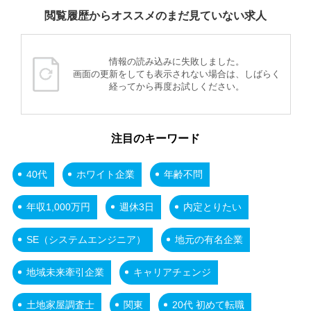
閲覧履歴からオススメのまだ見ていない求人
情報の読み込みに失敗しました。
画面の更新をしても表示されない場合は、しばらく
経ってから再度お試しください。
注目のキーワード
40代
ホワイト企業
年齢不問
年収1,000万円
週休3日
内定とりたい
SE（システムエンジニア）
地元の有名企業
地域未来牽引企業
キャリアチェンジ
土地家屋調査士
関東
20代 初めて転職