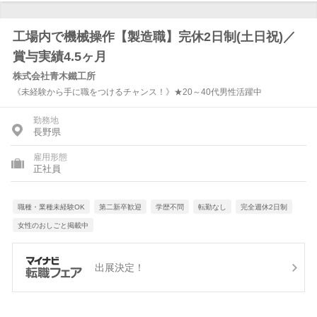
工場内で機械操作【製造職】完休2日制(土日祝)／
賞与実績4.5ヶ月
株式会社青木鐵工所
《未経験から手に職をつけるチャンス！》★20～40代男性活躍中
勤務地
長野県
雇用形態
正社員
職種・業種未経験OK
第二新卒歓迎
学歴不問
転勤なし
完全週休2日制
女性のおしごと掲載中
出展決定！