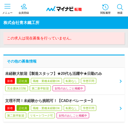
メニュー
会員登録
閲覧履歴
検索
株式会社青木鐵工所
この求人は現在募集を行っていません。
その他の募集情報
未経験大歓迎【製造スタッフ】★20代も活躍中★日勤のみ
新着
正社員
職種・業種未経験OK
転勤なし
学歴不問
完全週休2日制
第二新卒歓迎
女性のおしごと掲載中
文理不問！未経験から挑戦可！【CADオペレーター】
新着
正社員
職種・業種未経験OK
転勤なし
学歴不問
第二新卒歓迎
リモートワーク可
女性のおしごと掲載中