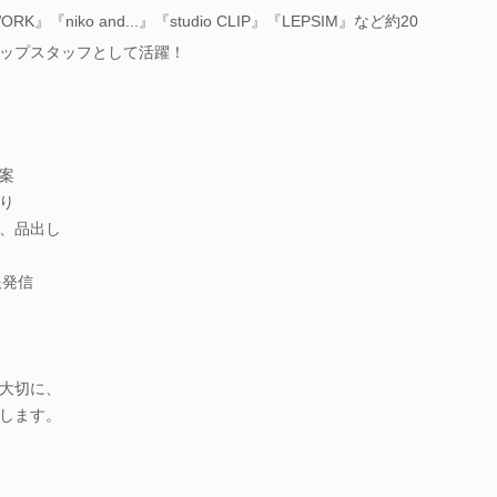
』『niko and...』『studio CLIP』『LEPSIM』など約20
ップスタッフとして活躍！
案
り
、品出し
報発信
大切に、
します。