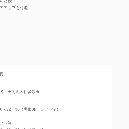
いた後、
アアップも可能！
員
名 ★同期入社多数★
30～22：30（実働8h／シフト制）
フト例