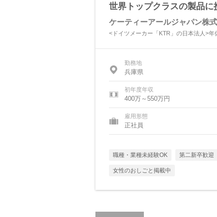
世界トップクラスの製品に
ケーティーアールジャパン株
<ドイツメーカー「KTR」の日本法人>年
勤務地
兵庫県
初年度年収
400万～550万円
雇用形態
正社員
職種・業種未経験OK
第二新卒歓迎
女性のおしごと掲載中