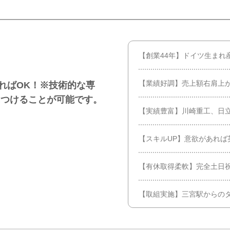
【創業44年】ドイツ生まれ
【業績好調】売上額右肩上が
あればOK！※技術的な専
につけることが可能です。
【実績豊富】川崎重工、日
【スキルUP】意欲があれば
【有休取得柔軟】完全土日祝
【取組実施】三宮駅からの