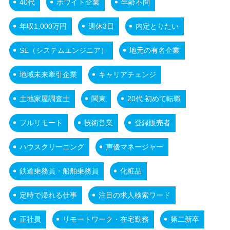
40代
ホワイト企業
年齢不問
年収1,000万円
週休3日
内定とりたい
SE（システムエンジニア）
地元の有名企業
地域未来牽引企業
キャリアチェンジ
土地家屋調査士
関東
20代 初めて転職
フルリモート
技術営業
登録販売者
ハウスクリーニング
声優マネージャー
鉄道乗務員・船舶乗務員
化粧品
定時で帰れる仕事
注目の求人検索ワード
正社員
リモートワーク・在宅勤務
第二新卒