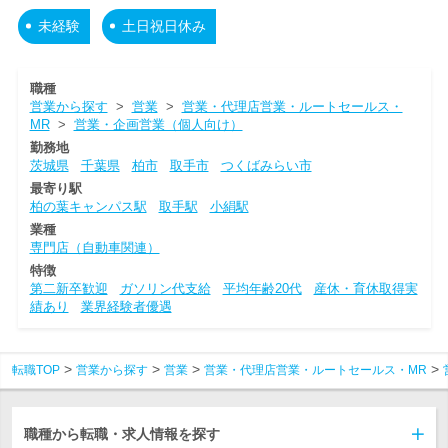
未経験
土日祝日休み
職種
営業から探す
>
営業
>
営業・代理店営業・ルートセールス・
MR
>
営業・企画営業（個人向け）
勤務地
茨城県
千葉県
柏市
取手市
つくばみらい市
最寄り駅
柏の葉キャンパス駅
取手駅
小絹駅
業種
専門店（自動車関連）
特徴
第二新卒歓迎
ガソリン代支給
平均年齢20代
産休・育休取得実
績あり
業界経験者優遇
転職TOP
営業から探す
営業
営業・代理店営業・ルートセールス・MR
職種から転職・求人情報を探す