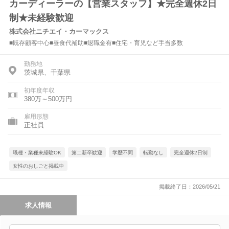
カーディーラーの【営業スタッフ】★完全週休2日
制★未経験歓迎
株式会社ニチエイ・カーマックス
■既存顧客中心■昼食代補助■退職金有■住宅・育児など手当多数
勤務地
茨城県、千葉県
初年度年収
380万～500万円
雇用形態
正社員
職種・業種未経験OK
第二新卒歓迎
学歴不問
転勤なし
完全週休2日制
女性のおしごと掲載中
掲載終了日：2026/05/21
求人情報