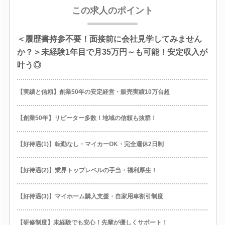
この求人のポイント
＜履歴書持参不要！面接前に会社見学してみません
か？＞未経験1年目で月35万円～も可能！安定収入が
叶う◎
【実績と信頼】創業50年の安定経営・販売実績10万台超
【創業50年】リピーター多数！地域の信頼も抜群！
【好待遇(1)】転勤なし・マイカーOK・完全週休2日制
【好待遇(2)】業界トップレベルの手当・福利厚生！
【好待遇(3)】マイホーム購入支援・自家用車割引制度
【研修制度】未経験でも安心！先輩が優しくサポート！