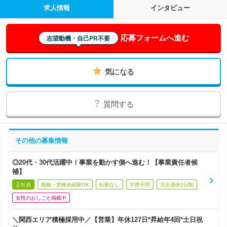
求人情報
インタビュー
応募フォームへ進む
志望動機・自己PR不要
気になる
質問する
その他の募集情報
◎20代・30代活躍中！事業を動かす側へ進む！【事業責任者候
補】
正社員
職種・業種未経験OK
転勤なし
学歴不問
完全週休2日制
女性のおしごと掲載中
＼関西エリア積極採用中／【営業】年休127日*昇給年4回*土日祝