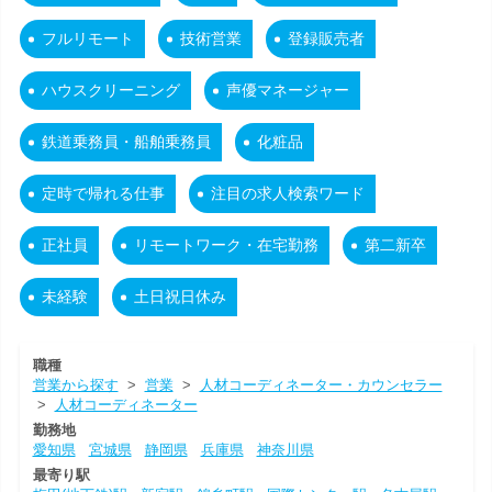
フルリモート
技術営業
登録販売者
ハウスクリーニング
声優マネージャー
鉄道乗務員・船舶乗務員
化粧品
定時で帰れる仕事
注目の求人検索ワード
正社員
リモートワーク・在宅勤務
第二新卒
未経験
土日祝日休み
職種
営業から探す
>
営業
>
人材コーディネーター・カウンセラー
>
人材コーディネーター
勤務地
愛知県
宮城県
静岡県
兵庫県
神奈川県
最寄り駅