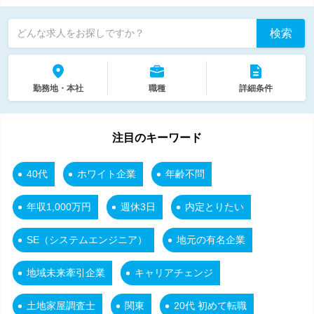
検索
どんな求人をお探しですか？
勤務地・本社
職種
詳細条件
注目のキーワード
40代
ホワイト企業
年齢不問
年収1,000万円
週休3日
内定とりたい
SE（システムエンジニア）
地元の有名企業
地域未来牽引企業
キャリアチェンジ
土地家屋調査士
関東
20代 初めて転職