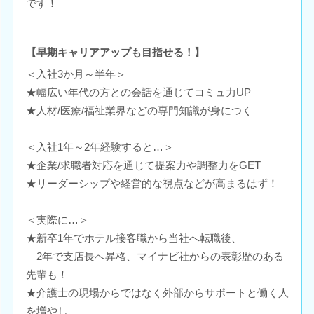
です！
【早期キャリアアップも目指せる！】
＜入社3か月～半年＞
★幅広い年代の方との会話を通じてコミュ力UP
★人材/医療/福祉業界などの専門知識が身につく
＜入社1年～2年経験すると…＞
★企業/求職者対応を通じて提案力や調整力をGET
★リーダーシップや経営的な視点などが高まるはず！
＜実際に…＞
★新卒1年でホテル接客職から当社へ転職後、
2年で支店長へ昇格、マイナビ社からの表彰歴のある
先輩も！
★介護士の現場からではなく外部からサポートと働く人
を増やし、