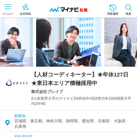
メニュー
会員登録
閲覧履歴
検索
【人材コーディネーター】★年休127日
★東日本エリア積極採用中
株式会社ブレイブ
#人材業界大手のマイナビG#昇給年4回#賞与年2回#残業月平
均20H程
勤務地
宮城県、東京都、神奈川県、静岡県、愛知県、京都府、大阪府、
兵庫県
初年度年収