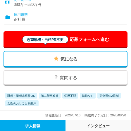
380万～520万円
雇用形態
正社員
応募フォームへ進む
志望動機・自己PR不要
気になる
質問する
職種・業種未経験OK
第二新卒歓迎
学歴不問
転勤なし
完全週休2日制
女性のおしごと掲載中
情報更新日：2026/07/16
掲載終了予定日：2026/08/20
求人情報
インタビュー