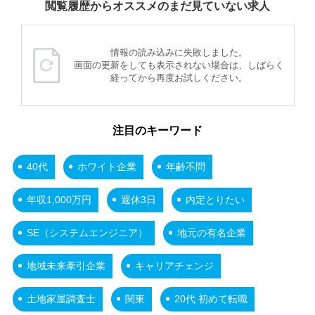
閲覧履歴からオススメのまだ見ていない求人
情報の読み込みに失敗しました。
画面の更新をしても表示されない場合は、しばらく
経ってから再度お試しください。
注目のキーワード
40代
ホワイト企業
年齢不問
年収1,000万円
週休3日
内定とりたい
SE（システムエンジニア）
地元の有名企業
地域未来牽引企業
キャリアチェンジ
土地家屋調査士
関東
20代 初めて転職