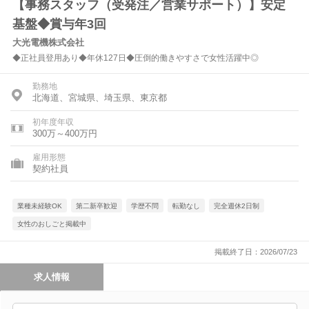
【事務スタッフ（受発注／営業サポート）】安定
基盤◆賞与年3回
大光電機株式会社
◆正社員登用あり◆年休127日◆圧倒的働きやすさで女性活躍中◎
勤務地
北海道、宮城県、埼玉県、東京都
初年度年収
300万～400万円
雇用形態
契約社員
業種未経験OK
第二新卒歓迎
学歴不問
転勤なし
完全週休2日制
女性のおしごと掲載中
掲載終了日：2026/07/23
求人情報