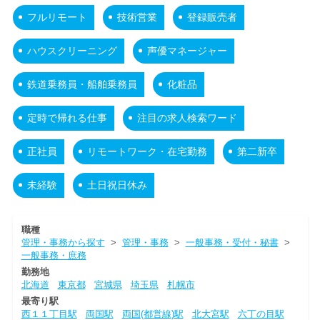
フルリモート
技術営業
登録販売者
ハウスクリーニング
声優マネージャー
鉄道乗務員・船舶乗務員
化粧品
定時で帰れる仕事
注目の求人検索ワード
正社員
リモートワーク・在宅勤務
第二新卒
未経験
土日祝日休み
職種
管理・事務から探す
>
管理・事務
>
一般事務・受付・秘書
>
一般事務・庶務
勤務地
北海道
東京都
宮城県
埼玉県
札幌市
最寄り駅
西１１丁目駅
両国駅
両国(都営線)駅
北大宮駅
六丁の目駅