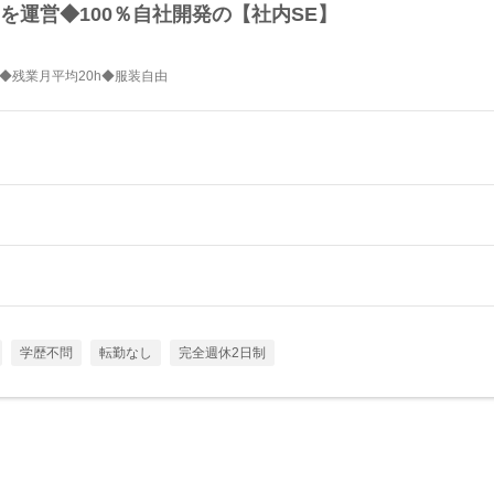
を運営◆100％自社開発の【社内SE】
上◆残業月平均20h◆服装自由
学歴不問
転勤なし
完全週休2日制