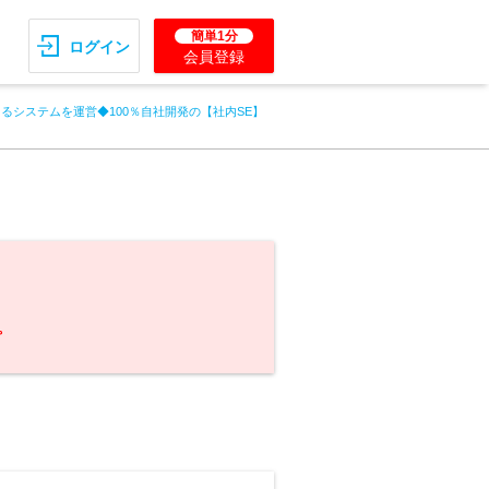
簡単1分
ログイン
会員登録
えるシステムを運営◆100％自社開発の【社内SE】
。