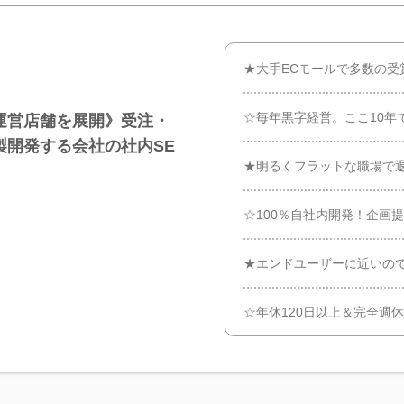
★大手ECモールで多数の受
☆毎年黒字経営。ここ10年
運営店舗を展開》受注・
製開発する会社の社内SE
★明るくフラットな職場で
☆100％自社内開発！企画
★エンドユーザーに近いの
☆年休120日以上＆完全週