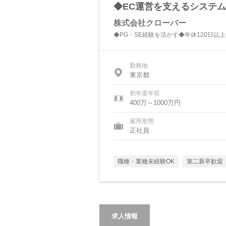
◆EC運営を支えるシステム
株式会社クローバー
◆PG・SE経験を活かす◆年休120日以
勤務地
東京都
初年度年収
400万～1000万円
雇用形態
正社員
職種・業種未経験OK
第二新卒歓迎
求人情報