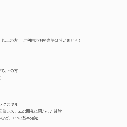
年以上の方 （ご利用の開発言語は問いません）
年以上の方
）
ミングスキル
他業務システムの開発に関わった経験
作など、DBの基本知識