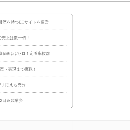
賞歴を持つECサイトを運営
で売上は数十倍！
退職率ほぼゼロ！定着率抜群
提案～実現まで挑戦！
で手応えも充分
休2日＆残業少