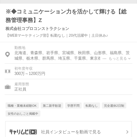
※◆コミュニケーション力を活かして輝ける【総
務管理事務】Z
株式会社コプロコンストラクション
【WEBマーケティング部】転勤なし｜20代活躍中｜土日休み♪
勤務地
北海道、青森県、岩手県、宮城県、秋田県、山形県、福島県、茨
城県、栃木県、群馬県、埼玉県、千葉県、東京都、神奈川県、富
もっと見る
山県、石川県、福井県、新潟県、山梨県、長野県、岐阜県、静岡
初年度年収
県、愛知県、三重県、滋賀県、京都府、大阪府、兵庫県、奈良
300万～1200万円
県、和歌山県、鳥取県、島根県、岡山県、広島県、山口県、徳島
県、香川県、愛媛県、高知県、福岡県、佐賀県、長崎県、熊本
雇用形態
県、大分県、宮崎県、鹿児島県、沖縄県
正社員
職種・業種未経験OK
第二新卒歓迎
学歴不問
転勤なし
完全週休2日制
女性のおしごと掲載中
社員インタビューを動画で見る