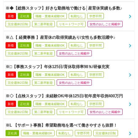
※◆【総務スタッフ】好きな勤務地で働ける│産育休実績も多数♪
新着
正社員
職種・業種未経験OK
転勤なし
学歴不問
完全週休2日制
第二新卒歓迎
リモートワーク可
女性のおしごと掲載中
※△【 経費事務 】産育休の取得実績あり/女性も多数活躍中♪
新着
正社員
職種・業種未経験OK
転勤なし
学歴不問
完全週休2日制
第二新卒歓迎
女性のおしごと掲載中
※□【事務スタッフ】年休125日/育休取得率98％/研修充実
新着
正社員
職種・業種未経験OK
転勤なし
学歴不問
完全週休2日制
第二新卒歓迎
女性のおしごと掲載中
※◇【点検スタッフ】未経験OK/年休125日/初年度年収例400万円
新着
正社員
職種・業種未経験OK
転勤なし
学歴不問
完全週休2日制
第二新卒歓迎
リモートワーク可
女性のおしごと掲載中
※L 【サポート事務】希望勤務地を選べて働きやすさも抜群！
正社員
職種・業種未経験OK
転勤なし
学歴不問
完全週休2日制