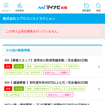
メニュー
会員登録
閲覧履歴
検索
株式会社コプロコンストラクション
この求人は現在募集を行っていません。
その他の募集情報
※K【事務スタッフ】産育休の取得実績多数♪│完全週休2日制
新着
正社員
職種・業種未経験OK
転勤なし
学歴不問
完全週休2日制
第二新卒歓迎
女性のおしごと掲載中
※H【 建築事務 】初年度年収400万以上も可／完全週休2日制
新着
正社員
職種・業種未経験OK
転勤なし
完全週休2日制
第二新卒歓迎
リモートワーク可
女性のおしごと掲載中
※G/人柄・意欲重視！【CAD事務】年間休日125日/土日祝休み