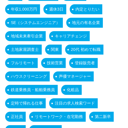
年収1,000万円
週休3日
内定とりたい
SE（システムエンジニア）
地元の有名企業
地域未来牽引企業
キャリアチェンジ
土地家屋調査士
関東
20代 初めて転職
フルリモート
技術営業
登録販売者
ハウスクリーニング
声優マネージャー
鉄道乗務員・船舶乗務員
化粧品
定時で帰れる仕事
注目の求人検索ワード
正社員
リモートワーク・在宅勤務
第二新卒