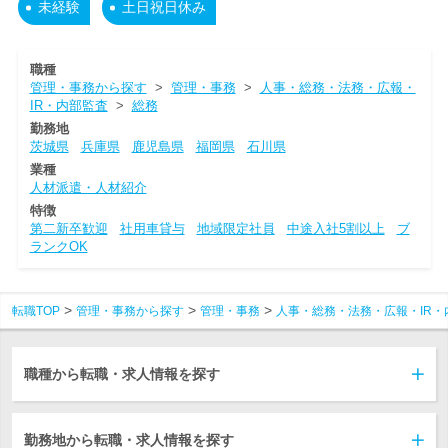
未経験
土日祝日休み
職種
管理・事務から探す
>
管理・事務
>
人事・総務・法務・広報・
IR・内部監査
>
総務
勤務地
茨城県
兵庫県
鹿児島県
福岡県
石川県
業種
人材派遣・人材紹介
特徴
第二新卒歓迎
社用車貸与
地域限定社員
中途入社5割以上
ブ
ランクOK
転職TOP
管理・事務から探す
管理・事務
人事・総務・法務・広報・IR・
職種から転職・求人情報を探す
勤務地から転職・求人情報を探す