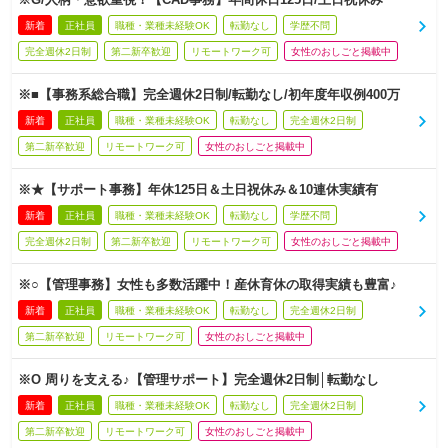
新着
正社員
職種・業種未経験OK
転勤なし
学歴不問
完全週休2日制
第二新卒歓迎
リモートワーク可
女性のおしごと掲載中
※■【事務系総合職】完全週休2日制/転勤なし/初年度年収例400万
新着
正社員
職種・業種未経験OK
転勤なし
完全週休2日制
第二新卒歓迎
リモートワーク可
女性のおしごと掲載中
※★【サポート事務】年休125日＆土日祝休み＆10連休実績有
新着
正社員
職種・業種未経験OK
転勤なし
学歴不問
完全週休2日制
第二新卒歓迎
リモートワーク可
女性のおしごと掲載中
※○【管理事務】女性も多数活躍中！産休育休の取得実績も豊富♪
新着
正社員
職種・業種未経験OK
転勤なし
完全週休2日制
第二新卒歓迎
リモートワーク可
女性のおしごと掲載中
※O 周りを支える♪【管理サポート】完全週休2日制│転勤なし
新着
正社員
職種・業種未経験OK
転勤なし
完全週休2日制
第二新卒歓迎
リモートワーク可
女性のおしごと掲載中