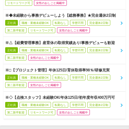
リモートワーク可
女性のおしごと掲載中
※◆未経験から事務デビューしよう【総務事務】★完全週休2日制
正社員
職種・業種未経験OK
転勤なし
学歴不問
完全週休2日制
第二新卒歓迎
リモートワーク可
女性のおしごと掲載中
※△【経費管理事務】産育休の取得実績あり/事務デビューも歓迎
正社員
職種・業種未経験OK
転勤なし
学歴不問
完全週休2日制
第二新卒歓迎
女性のおしごと掲載中
※□【プロジェクト管理】年休125日/育休取得率98％/研修充実
正社員
職種・業種未経験OK
転勤なし
学歴不問
完全週休2日制
第二新卒歓迎
女性のおしごと掲載中
※◇【点検スタッフ】未経験OK/年休125日/初年度年収400万円可
正社員
職種・業種未経験OK
転勤なし
学歴不問
完全週休2日制
第二新卒歓迎
リモートワーク可
女性のおしごと掲載中