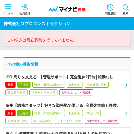
メニュー
会員登録
閲覧履歴
検索
株式会社コプロコンストラクション
この求人は現在募集を行っていません。
その他の募集情報
※O 周りを支える♪【管理サポート】完全週休2日制│転勤なし
新着
正社員
職種・業種未経験OK
転勤なし
完全週休2日制
第二新卒歓迎
リモートワーク可
女性のおしごと掲載中
※◆【総務スタッフ】好きな勤務地で働ける│産育休実績も多数♪
新着
正社員
職種・業種未経験OK
転勤なし
学歴不問
完全週休2日制
第二新卒歓迎
リモートワーク可
女性のおしごと掲載中
※△【 経費事務 】産育休の取得実績あり/女性も多数活躍中♪