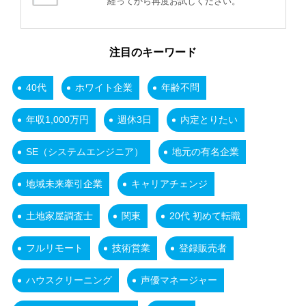
経ってから再度お試しください。
注目のキーワード
40代
ホワイト企業
年齢不問
年収1,000万円
週休3日
内定とりたい
SE（システムエンジニア）
地元の有名企業
地域未来牽引企業
キャリアチェンジ
土地家屋調査士
関東
20代 初めて転職
フルリモート
技術営業
登録販売者
ハウスクリーニング
声優マネージャー