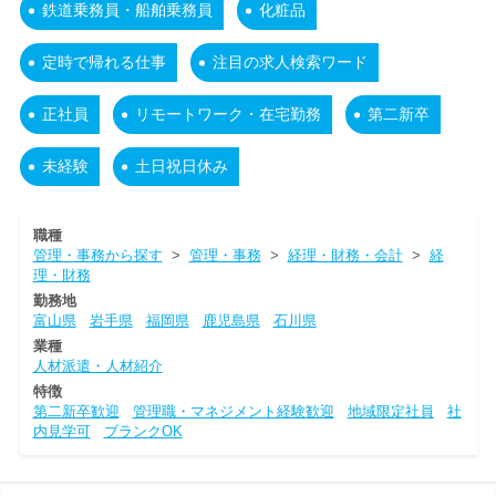
鉄道乗務員・船舶乗務員
化粧品
定時で帰れる仕事
注目の求人検索ワード
正社員
リモートワーク・在宅勤務
第二新卒
未経験
土日祝日休み
職種
管理・事務から探す
>
管理・事務
>
経理・財務・会計
>
経
理・財務
勤務地
富山県
岩手県
福岡県
鹿児島県
石川県
業種
人材派遣・人材紹介
特徴
第二新卒歓迎
管理職・マネジメント経験歓迎
地域限定社員
社
内見学可
ブランクOK