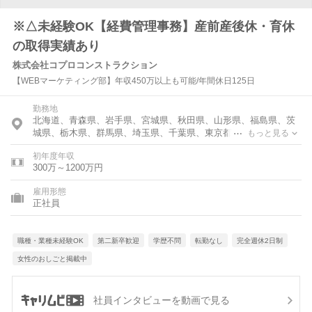
※△未経験OK【経費管理事務】産前産後休・育休
の取得実績あり
株式会社コプロコンストラクション
【WEBマーケティング部】年収450万以上も可能/年間休日125日
勤務地
北海道、青森県、岩手県、宮城県、秋田県、山形県、福島県、茨
城県、栃木県、群馬県、埼玉県、千葉県、東京都、神奈川県、富
もっと見る
山県、石川県、福井県、新潟県、山梨県、長野県、岐阜県、静岡
初年度年収
県、愛知県、三重県、滋賀県、京都府、大阪府、兵庫県、奈良
300万～1200万円
県、和歌山県、鳥取県、島根県、岡山県、広島県、山口県、徳島
県、香川県、愛媛県、高知県、福岡県、佐賀県、長崎県、熊本
雇用形態
県、大分県、宮崎県、鹿児島県、沖縄県
正社員
職種・業種未経験OK
第二新卒歓迎
学歴不問
転勤なし
完全週休2日制
女性のおしごと掲載中
社員インタビューを動画で見る