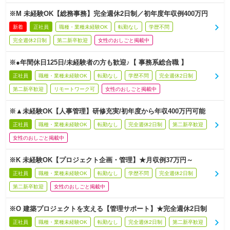
※M 未経験OK【総務事務】完全週休2日制／初年度年収例400万円
新着
正社員
職種・業種未経験OK
転勤なし
学歴不問
完全週休2日制
第二新卒歓迎
女性のおしごと掲載中
※●年間休日125日/未経験者の方も歓迎♪【 事務系総合職 】
正社員
職種・業種未経験OK
転勤なし
学歴不問
完全週休2日制
第二新卒歓迎
リモートワーク可
女性のおしごと掲載中
※▲未経験OK【人事管理】研修充実/初年度から年収400万円可能
正社員
職種・業種未経験OK
転勤なし
完全週休2日制
第二新卒歓迎
女性のおしごと掲載中
※K 未経験OK【プロジェクト企画・管理】★月収例37万円～
正社員
職種・業種未経験OK
転勤なし
学歴不問
完全週休2日制
第二新卒歓迎
女性のおしごと掲載中
※O 建築プロジェクトを支える【管理サポート】★完全週休2日制
正社員
職種・業種未経験OK
転勤なし
完全週休2日制
第二新卒歓迎