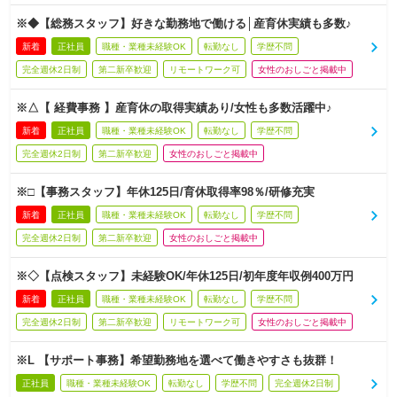
※◆【総務スタッフ】好きな勤務地で働ける│産育休実績も多数♪
新着
正社員
職種・業種未経験OK
転勤なし
学歴不問
完全週休2日制
第二新卒歓迎
リモートワーク可
女性のおしごと掲載中
※△【 経費事務 】産育休の取得実績あり/女性も多数活躍中♪
新着
正社員
職種・業種未経験OK
転勤なし
学歴不問
完全週休2日制
第二新卒歓迎
女性のおしごと掲載中
※□【事務スタッフ】年休125日/育休取得率98％/研修充実
新着
正社員
職種・業種未経験OK
転勤なし
学歴不問
完全週休2日制
第二新卒歓迎
女性のおしごと掲載中
※◇【点検スタッフ】未経験OK/年休125日/初年度年収例400万円
新着
正社員
職種・業種未経験OK
転勤なし
学歴不問
完全週休2日制
第二新卒歓迎
リモートワーク可
女性のおしごと掲載中
※L 【サポート事務】希望勤務地を選べて働きやすさも抜群！
正社員
職種・業種未経験OK
転勤なし
学歴不問
完全週休2日制