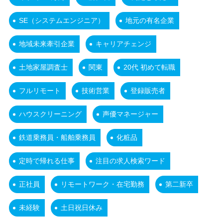
SE（システムエンジニア）
地元の有名企業
地域未来牽引企業
キャリアチェンジ
土地家屋調査士
関東
20代 初めて転職
フルリモート
技術営業
登録販売者
ハウスクリーニング
声優マネージャー
鉄道乗務員・船舶乗務員
化粧品
定時で帰れる仕事
注目の求人検索ワード
正社員
リモートワーク・在宅勤務
第二新卒
未経験
土日祝日休み