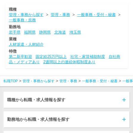
職種
管理・事務から探す
>
管理・事務
>
一般事務・受付・秘書
>
一般事務・庶務
勤務地
岩手県
福岡県
静岡県
北海道
埼玉県
業種
人材派遣・人材紹介
特徴
第二新卒歓迎
固定給25万円以上
社宅・家賃補助制度
自社商
品・メディアあり
2週間以上の連続休暇制度あり
転職TOP
管理・事務から探す
管理・事務
一般事務・受付・秘書
一般事
職種から転職・求人情報を探す
勤務地から転職・求人情報を探す