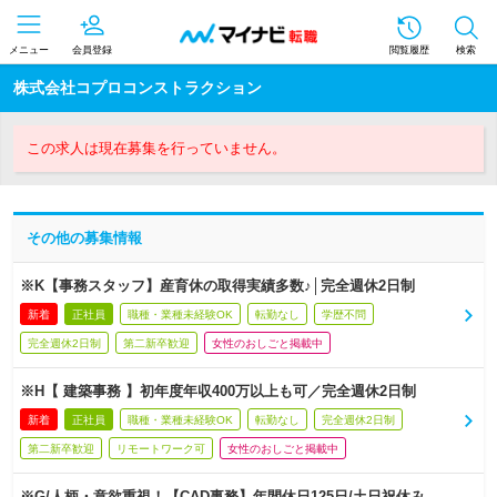
メニュー
会員登録
閲覧履歴
検索
株式会社コプロコンストラクション
この求人は現在募集を行っていません。
その他の募集情報
※K【事務スタッフ】産育休の取得実績多数♪│完全週休2日制
新着
正社員
職種・業種未経験OK
転勤なし
学歴不問
完全週休2日制
第二新卒歓迎
女性のおしごと掲載中
※H【 建築事務 】初年度年収400万以上も可／完全週休2日制
新着
正社員
職種・業種未経験OK
転勤なし
完全週休2日制
第二新卒歓迎
リモートワーク可
女性のおしごと掲載中
※G/人柄・意欲重視！【CAD事務】年間休日125日/土日祝休み