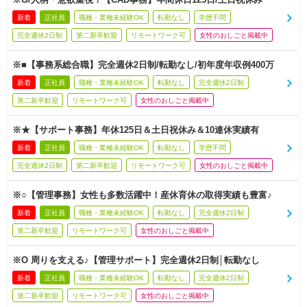
新着
正社員
職種・業種未経験OK
転勤なし
学歴不問
完全週休2日制
第二新卒歓迎
リモートワーク可
女性のおしごと掲載中
※■【事務系総合職】完全週休2日制/転勤なし/初年度年収例400万
新着
正社員
職種・業種未経験OK
転勤なし
完全週休2日制
第二新卒歓迎
リモートワーク可
女性のおしごと掲載中
※★【サポート事務】年休125日＆土日祝休み＆10連休実績有
新着
正社員
職種・業種未経験OK
転勤なし
学歴不問
完全週休2日制
第二新卒歓迎
リモートワーク可
女性のおしごと掲載中
※○【管理事務】女性も多数活躍中！産休育休の取得実績も豊富♪
新着
正社員
職種・業種未経験OK
転勤なし
完全週休2日制
第二新卒歓迎
リモートワーク可
女性のおしごと掲載中
※O 周りを支える♪【管理サポート】完全週休2日制│転勤なし
新着
正社員
職種・業種未経験OK
転勤なし
完全週休2日制
第二新卒歓迎
リモートワーク可
女性のおしごと掲載中