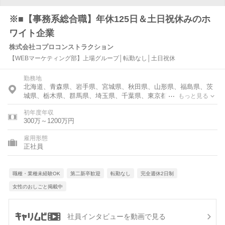
※■【事務系総合職】年休125日＆土日祝休みのホ
ワイト企業
株式会社コプロコンストラクション
【WEBマーケティング部】上場グループ│転勤なし│土日祝休
勤務地
北海道、青森県、岩手県、宮城県、秋田県、山形県、福島県、茨
城県、栃木県、群馬県、埼玉県、千葉県、東京都、神奈川県、富
もっと見る
山県、石川県、福井県、新潟県、山梨県、長野県、岐阜県、静岡
初年度年収
県、愛知県、三重県、滋賀県、京都府、大阪府、兵庫県、奈良
300万～1200万円
県、和歌山県、鳥取県、島根県、岡山県、広島県、山口県、徳島
県、香川県、愛媛県、高知県、福岡県、佐賀県、長崎県、熊本
雇用形態
県、大分県、宮崎県、鹿児島県、沖縄県
正社員
職種・業種未経験OK
第二新卒歓迎
転勤なし
完全週休2日制
女性のおしごと掲載中
社員インタビューを動画で見る