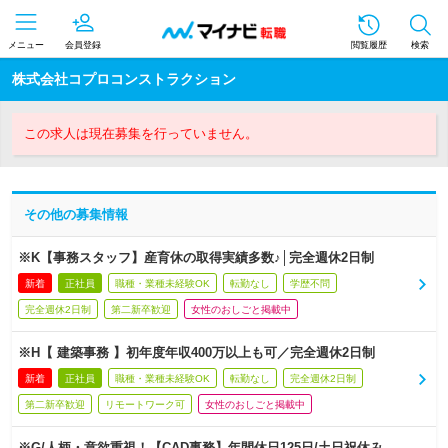
メニュー
会員登録
閲覧履歴
検索
株式会社コプロコンストラクション
この求人は現在募集を行っていません。
その他の募集情報
※K【事務スタッフ】産育休の取得実績多数♪│完全週休2日制
新着
正社員
職種・業種未経験OK
転勤なし
学歴不問
完全週休2日制
第二新卒歓迎
女性のおしごと掲載中
※H【 建築事務 】初年度年収400万以上も可／完全週休2日制
新着
正社員
職種・業種未経験OK
転勤なし
完全週休2日制
第二新卒歓迎
リモートワーク可
女性のおしごと掲載中
※G/人柄・意欲重視！【CAD事務】年間休日125日/土日祝休み