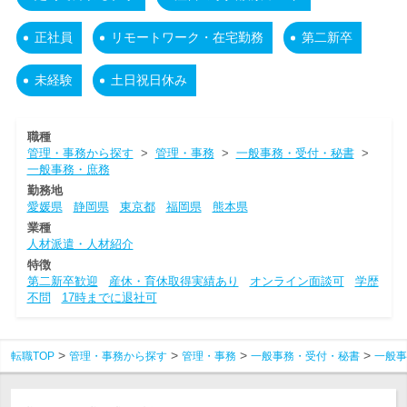
正社員
リモートワーク・在宅勤務
第二新卒
未経験
土日祝日休み
職種
管理・事務から探す
>
管理・事務
>
一般事務・受付・秘書
>
一般事務・庶務
勤務地
愛媛県
静岡県
東京都
福岡県
熊本県
業種
人材派遣・人材紹介
特徴
第二新卒歓迎
産休・育休取得実績あり
オンライン面談可
学歴
不問
17時までに退社可
転職TOP
管理・事務から探す
管理・事務
一般事務・受付・秘書
一般事