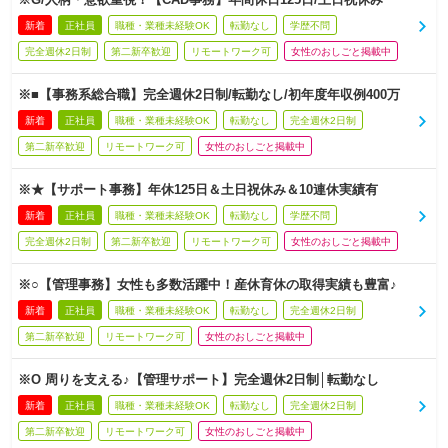
新着
正社員
職種・業種未経験OK
転勤なし
学歴不問
完全週休2日制
第二新卒歓迎
リモートワーク可
女性のおしごと掲載中
※■【事務系総合職】完全週休2日制/転勤なし/初年度年収例400万
新着
正社員
職種・業種未経験OK
転勤なし
完全週休2日制
第二新卒歓迎
リモートワーク可
女性のおしごと掲載中
※★【サポート事務】年休125日＆土日祝休み＆10連休実績有
新着
正社員
職種・業種未経験OK
転勤なし
学歴不問
完全週休2日制
第二新卒歓迎
リモートワーク可
女性のおしごと掲載中
※○【管理事務】女性も多数活躍中！産休育休の取得実績も豊富♪
新着
正社員
職種・業種未経験OK
転勤なし
完全週休2日制
第二新卒歓迎
リモートワーク可
女性のおしごと掲載中
※O 周りを支える♪【管理サポート】完全週休2日制│転勤なし
新着
正社員
職種・業種未経験OK
転勤なし
完全週休2日制
第二新卒歓迎
リモートワーク可
女性のおしごと掲載中