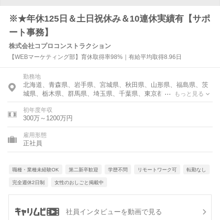
※★年休125日＆土日祝休み＆10連休実績有【サポ
ート事務】
株式会社コプロコンストラクション
【WEBマーケティング部】育休取得率98%｜有給平均取得8.96日
勤務地
北海道、青森県、岩手県、宮城県、秋田県、山形県、福島県、茨
城県、栃木県、群馬県、埼玉県、千葉県、東京都、神奈川県、富
もっと見る
山県、石川県、福井県、新潟県、山梨県、長野県、岐阜県、静岡
初年度年収
県、愛知県、三重県、滋賀県、京都府、大阪府、兵庫県、奈良
300万～1200万円
県、和歌山県、鳥取県、島根県、岡山県、広島県、山口県、徳島
県、香川県、愛媛県、高知県、福岡県、佐賀県、長崎県、熊本
雇用形態
県、大分県、宮崎県、鹿児島県、沖縄県
正社員
職種・業種未経験OK
第二新卒歓迎
学歴不問
リモートワーク可
転勤なし
完全週休2日制
女性のおしごと掲載中
社員インタビューを動画で見る