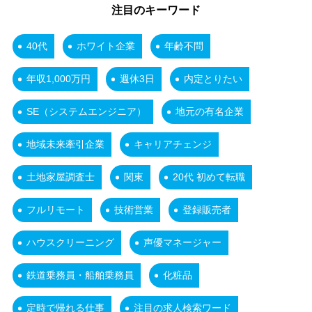
注目のキーワード
40代
ホワイト企業
年齢不問
年収1,000万円
週休3日
内定とりたい
SE（システムエンジニア）
地元の有名企業
地域未来牽引企業
キャリアチェンジ
土地家屋調査士
関東
20代 初めて転職
フルリモート
技術営業
登録販売者
ハウスクリーニング
声優マネージャー
鉄道乗務員・船舶乗務員
化粧品
定時で帰れる仕事
注目の求人検索ワード