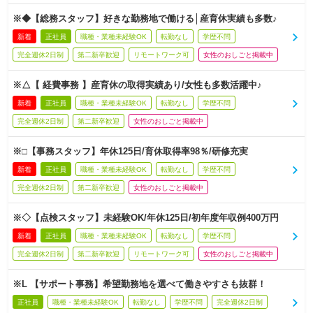
※◆【総務スタッフ】好きな勤務地で働ける│産育休実績も多数♪
新着
正社員
職種・業種未経験OK
転勤なし
学歴不問
完全週休2日制
第二新卒歓迎
リモートワーク可
女性のおしごと掲載中
※△【 経費事務 】産育休の取得実績あり/女性も多数活躍中♪
新着
正社員
職種・業種未経験OK
転勤なし
学歴不問
完全週休2日制
第二新卒歓迎
女性のおしごと掲載中
※□【事務スタッフ】年休125日/育休取得率98％/研修充実
新着
正社員
職種・業種未経験OK
転勤なし
学歴不問
完全週休2日制
第二新卒歓迎
女性のおしごと掲載中
※◇【点検スタッフ】未経験OK/年休125日/初年度年収例400万円
新着
正社員
職種・業種未経験OK
転勤なし
学歴不問
完全週休2日制
第二新卒歓迎
リモートワーク可
女性のおしごと掲載中
※L 【サポート事務】希望勤務地を選べて働きやすさも抜群！
正社員
職種・業種未経験OK
転勤なし
学歴不問
完全週休2日制