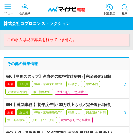
メニュー
会員登録
閲覧履歴
検索
株式会社コプロコンストラクション
この求人は現在募集を行っていません。
その他の募集情報
※K【事務スタッフ】産育休の取得実績多数♪│完全週休2日制
新着
正社員
職種・業種未経験OK
転勤なし
学歴不問
完全週休2日制
第二新卒歓迎
女性のおしごと掲載中
※H【 建築事務 】初年度年収400万以上も可／完全週休2日制
新着
正社員
職種・業種未経験OK
転勤なし
完全週休2日制
第二新卒歓迎
リモートワーク可
女性のおしごと掲載中
※G/人柄・意欲重視！【CAD事務】年間休日125日/土日祝休み