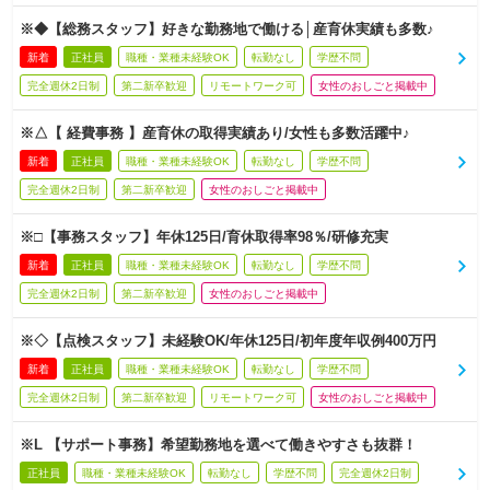
※◆【総務スタッフ】好きな勤務地で働ける│産育休実績も多数♪
新着
正社員
職種・業種未経験OK
転勤なし
学歴不問
完全週休2日制
第二新卒歓迎
リモートワーク可
女性のおしごと掲載中
※△【 経費事務 】産育休の取得実績あり/女性も多数活躍中♪
新着
正社員
職種・業種未経験OK
転勤なし
学歴不問
完全週休2日制
第二新卒歓迎
女性のおしごと掲載中
※□【事務スタッフ】年休125日/育休取得率98％/研修充実
新着
正社員
職種・業種未経験OK
転勤なし
学歴不問
完全週休2日制
第二新卒歓迎
女性のおしごと掲載中
※◇【点検スタッフ】未経験OK/年休125日/初年度年収例400万円
新着
正社員
職種・業種未経験OK
転勤なし
学歴不問
完全週休2日制
第二新卒歓迎
リモートワーク可
女性のおしごと掲載中
※L 【サポート事務】希望勤務地を選べて働きやすさも抜群！
正社員
職種・業種未経験OK
転勤なし
学歴不問
完全週休2日制