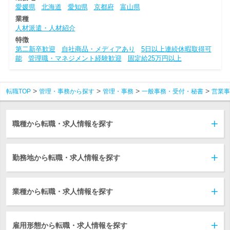
愛媛県
北海道
愛知県
京都府
富山県
業種
人材派遣・人材紹介
特徴
第二新卒歓迎
自社商品・メディアあり
5日以上連続休暇取得可
能
管理職・マネジメント経験歓迎
固定給25万円以上
転職TOP
管理・事務から探す
管理・事務
一般事務・受付・秘書
営業事
職種から転職・求人情報を探す
勤務地から転職・求人情報を探す
業種から転職・求人情報を探す
雇用形態から転職・求人情報を探す