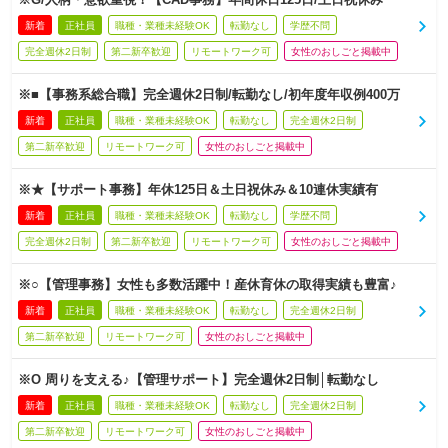
新着
正社員
職種・業種未経験OK
転勤なし
学歴不問
完全週休2日制
第二新卒歓迎
リモートワーク可
女性のおしごと掲載中
※■【事務系総合職】完全週休2日制/転勤なし/初年度年収例400万
新着
正社員
職種・業種未経験OK
転勤なし
完全週休2日制
第二新卒歓迎
リモートワーク可
女性のおしごと掲載中
※★【サポート事務】年休125日＆土日祝休み＆10連休実績有
新着
正社員
職種・業種未経験OK
転勤なし
学歴不問
完全週休2日制
第二新卒歓迎
リモートワーク可
女性のおしごと掲載中
※○【管理事務】女性も多数活躍中！産休育休の取得実績も豊富♪
新着
正社員
職種・業種未経験OK
転勤なし
完全週休2日制
第二新卒歓迎
リモートワーク可
女性のおしごと掲載中
※O 周りを支える♪【管理サポート】完全週休2日制│転勤なし
新着
正社員
職種・業種未経験OK
転勤なし
完全週休2日制
第二新卒歓迎
リモートワーク可
女性のおしごと掲載中