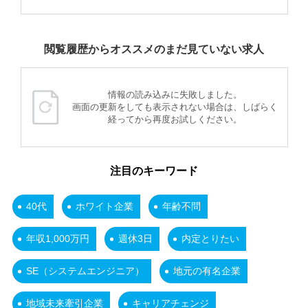
閲覧履歴からオススメのまだ見ていない求人
情報の読み込みに失敗しました。
画面の更新をしても表示されない場合は、しばらく
経ってから再度お試しください。
注目のキーワード
40代
ホワイト企業
年齢不問
年収1,000万円
週休3日
内定とりたい
SE（システムエンジニア）
地元の有名企業
地域未来牽引企業
キャリアチェンジ