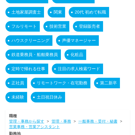
土地家屋調査士
関東
20代 初めて転職
フルリモート
技術営業
登録販売者
ハウスクリーニング
声優マネージャー
鉄道乗務員・船舶乗務員
化粧品
定時で帰れる仕事
注目の求人検索ワード
正社員
リモートワーク・在宅勤務
第二新卒
未経験
土日祝日休み
職種
管理・事務から探す
>
管理・事務
>
一般事務・受付・秘書
>
営業事務・営業アシスタント
勤務地