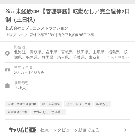
※○ 未経験OK【管理事務】転勤なし／完全週休2日
制（土日祝）
株式会社コプロコンストラクション
上場グループ│育休取得率98％│有休平均約8.96日取得
勤務地
北海道、青森県、岩手県、宮城県、秋田県、山形県、福島県、茨
城県、栃木県、群馬県、埼玉県、千葉県、東京都、神奈川県、富
もっと見る
山県、石川県、福井県、新潟県、山梨県、長野県、岐阜県、静岡
初年度年収
県、愛知県、三重県、滋賀県、京都府、大阪府、兵庫県、奈良
300万～1200万円
県、和歌山県、鳥取県、島根県、岡山県、広島県、山口県、徳島
県、香川県、愛媛県、高知県、福岡県、佐賀県、長崎県、熊本
雇用形態
県、大分県、宮崎県、鹿児島県、沖縄県
正社員
職種・業種未経験OK
第二新卒歓迎
リモートワーク可
転勤なし
完全週休2日制
女性のおしごと掲載中
社員インタビューを動画で見る