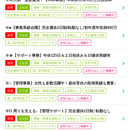
新着
正社員
職種・業種未経験OK
転勤なし
学歴不問
完全週休2日制
第二新卒歓迎
リモートワーク可
女性のおしごと掲載中
※■【事務系総合職】完全週休2日制/転勤なし/初年度年収例400万
新着
正社員
職種・業種未経験OK
転勤なし
完全週休2日制
第二新卒歓迎
リモートワーク可
女性のおしごと掲載中
※★【サポート事務】年休125日＆土日祝休み＆10連休実績有
新着
正社員
職種・業種未経験OK
転勤なし
学歴不問
完全週休2日制
第二新卒歓迎
リモートワーク可
女性のおしごと掲載中
※○【管理事務】女性も多数活躍中！産休育休の取得実績も豊富♪
新着
正社員
職種・業種未経験OK
転勤なし
完全週休2日制
第二新卒歓迎
リモートワーク可
女性のおしごと掲載中
※O 周りを支える♪【管理サポート】完全週休2日制│転勤なし
新着
正社員
職種・業種未経験OK
転勤なし
完全週休2日制
第二新卒歓迎
リモートワーク可
女性のおしごと掲載中