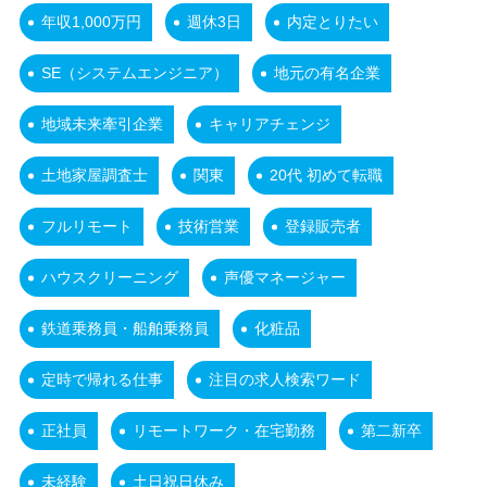
年収1,000万円
週休3日
内定とりたい
SE（システムエンジニア）
地元の有名企業
地域未来牽引企業
キャリアチェンジ
土地家屋調査士
関東
20代 初めて転職
フルリモート
技術営業
登録販売者
ハウスクリーニング
声優マネージャー
鉄道乗務員・船舶乗務員
化粧品
定時で帰れる仕事
注目の求人検索ワード
正社員
リモートワーク・在宅勤務
第二新卒
未経験
土日祝日休み