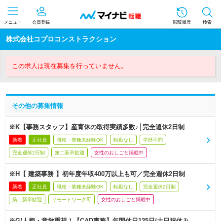
メニュー
会員登録
閲覧履歴
検索
株式会社コプロコンストラクション
この求人は現在募集を行っていません。
その他の募集情報
※K【事務スタッフ】産育休の取得実績多数♪│完全週休2日制
新着
正社員
職種・業種未経験OK
転勤なし
学歴不問
完全週休2日制
第二新卒歓迎
女性のおしごと掲載中
※H【 建築事務 】初年度年収400万以上も可／完全週休2日制
新着
正社員
職種・業種未経験OK
転勤なし
完全週休2日制
第二新卒歓迎
リモートワーク可
女性のおしごと掲載中
※G/人柄・意欲重視！【CAD事務】年間休日125日/土日祝休み