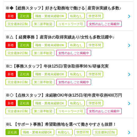
※◆【総務スタッフ】好きな勤務地で働ける│産育休実績も多数♪
新着
正社員
職種・業種未経験OK
転勤なし
学歴不問
完全週休2日制
第二新卒歓迎
リモートワーク可
女性のおしごと掲載中
※△【 経費事務 】産育休の取得実績あり/女性も多数活躍中♪
新着
正社員
職種・業種未経験OK
転勤なし
学歴不問
完全週休2日制
第二新卒歓迎
女性のおしごと掲載中
※□【事務スタッフ】年休125日/育休取得率98％/研修充実
新着
正社員
職種・業種未経験OK
転勤なし
学歴不問
完全週休2日制
第二新卒歓迎
女性のおしごと掲載中
※◇【点検スタッフ】未経験OK/年休125日/初年度年収例400万円
新着
正社員
職種・業種未経験OK
転勤なし
学歴不問
完全週休2日制
第二新卒歓迎
リモートワーク可
女性のおしごと掲載中
※L 【サポート事務】希望勤務地を選べて働きやすさも抜群！
正社員
職種・業種未経験OK
転勤なし
学歴不問
完全週休2日制