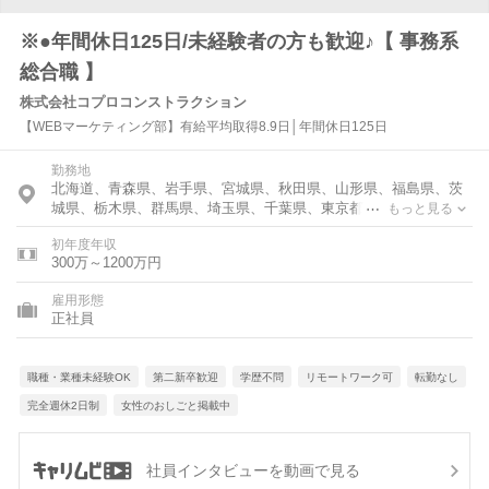
※●年間休日125日/未経験者の方も歓迎♪【 事務系
総合職 】
株式会社コプロコンストラクション
【WEBマーケティング部】有給平均取得8.9日│年間休日125日
勤務地
北海道、青森県、岩手県、宮城県、秋田県、山形県、福島県、茨
城県、栃木県、群馬県、埼玉県、千葉県、東京都、神奈川県、富
もっと見る
山県、石川県、福井県、新潟県、山梨県、長野県、岐阜県、静岡
初年度年収
県、愛知県、三重県、滋賀県、京都府、大阪府、兵庫県、奈良
300万～1200万円
県、和歌山県、鳥取県、島根県、岡山県、広島県、山口県、徳島
県、香川県、愛媛県、高知県、福岡県、佐賀県、長崎県、熊本
雇用形態
県、大分県、宮崎県、鹿児島県、沖縄県
正社員
職種・業種未経験OK
第二新卒歓迎
学歴不問
リモートワーク可
転勤なし
完全週休2日制
女性のおしごと掲載中
社員インタビューを動画で見る