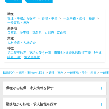
職種
管理・事務から探す
>
管理・事務
>
一般事務・受付・秘書
>
一般事務・庶務
勤務地
兵庫県
埼玉県
福島県
京都府
富山県
業種
人材派遣・人材紹介
特徴
第二新卒歓迎
英語を使う仕事
5日以上連続休暇取得可能
3年連
続売上UP
無借金経営
転職TOP
管理・事務から探す
管理・事務
一般事務・受付・秘書
一般事
職種から転職・求人情報を探す
勤務地から転職・求人情報を探す