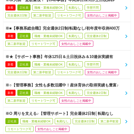
新着
正社員
職種・業種未経験OK
転勤なし
学歴不問
完全週休2日制
第二新卒歓迎
リモートワーク可
女性のおしごと掲載中
※■【事務系総合職】完全週休2日制/転勤なし/初年度年収例400万
新着
正社員
職種・業種未経験OK
転勤なし
完全週休2日制
第二新卒歓迎
リモートワーク可
女性のおしごと掲載中
※★【サポート事務】年休125日＆土日祝休み＆10連休実績有
新着
正社員
職種・業種未経験OK
転勤なし
学歴不問
完全週休2日制
第二新卒歓迎
リモートワーク可
女性のおしごと掲載中
※○【管理事務】女性も多数活躍中！産休育休の取得実績も豊富♪
新着
正社員
職種・業種未経験OK
転勤なし
完全週休2日制
第二新卒歓迎
リモートワーク可
女性のおしごと掲載中
※O 周りを支える♪【管理サポート】完全週休2日制│転勤なし
正社員
職種・業種未経験OK
転勤なし
完全週休2日制
第二新卒歓迎
リモートワーク可
女性のおしごと掲載中