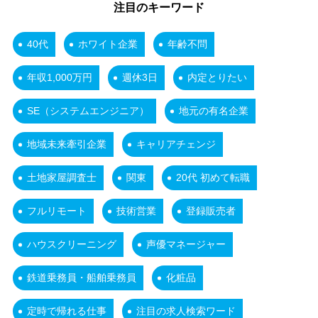
注目のキーワード
40代
ホワイト企業
年齢不問
年収1,000万円
週休3日
内定とりたい
SE（システムエンジニア）
地元の有名企業
地域未来牽引企業
キャリアチェンジ
土地家屋調査士
関東
20代 初めて転職
フルリモート
技術営業
登録販売者
ハウスクリーニング
声優マネージャー
鉄道乗務員・船舶乗務員
化粧品
定時で帰れる仕事
注目の求人検索ワード