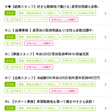
※◆【総務スタッフ】好きな勤務地で働ける│産育休実績も多数♪
正社員
職種・業種未経験OK
転勤なし
学歴不問
完全週休2日制
第二新卒歓迎
リモートワーク可
女性のおしごと掲載中
※△【 経費事務 】産育休の取得実績あり/女性も多数活躍中♪
正社員
職種・業種未経験OK
転勤なし
学歴不問
完全週休2日制
第二新卒歓迎
女性のおしごと掲載中
※□【事務スタッフ】年休125日/育休取得率98％/研修充実
正社員
職種・業種未経験OK
転勤なし
学歴不問
完全週休2日制
第二新卒歓迎
女性のおしごと掲載中
※◇【点検スタッフ】未経験OK/年休125日/初年度年収例400万円
正社員
職種・業種未経験OK
転勤なし
学歴不問
完全週休2日制
第二新卒歓迎
リモートワーク可
女性のおしごと掲載中
※L 【サポート事務】希望勤務地を選べて働きやすさも抜群！
正社員
職種・業種未経験OK
転勤なし
学歴不問
完全週休2日制