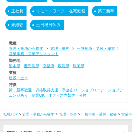
正社員
リモートワーク・在宅勤務
第二新卒
未経験
土日祝日休み
職種
管理・事務から探す
>
管理・事務
>
一般事務・受付・秘書
>
営業事務・営業アシスタント
勤務地
熊本県
鹿児島県
京都府
広島県
静岡県
業種
建設・土木
特徴
第二新卒歓迎
資格取得支援・手当あり
ジョブローテ・ジョブチ
ェンジあり
副業OK
オフィス内禁煙・分煙
転職TOP
管理・事務から探す
管理・事務
一般事務・受付・秘書
営業事