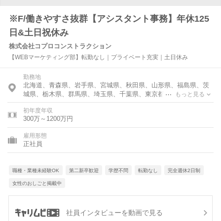
※F/働きやすさ抜群【アシスタント事務】年休125
日&土日祝休み
株式会社コプロコンストラクション
【WEBマーケティング部】転勤なし｜プライベート充実｜土日休み
勤務地
北海道、青森県、岩手県、宮城県、秋田県、山形県、福島県、茨
城県、栃木県、群馬県、埼玉県、千葉県、東京都、神奈川県、富
もっと見る
山県、石川県、福井県、新潟県、山梨県、長野県、岐阜県、静岡
初年度年収
県、愛知県、三重県、滋賀県、京都府、大阪府、兵庫県、奈良
300万～1200万円
県、和歌山県、鳥取県、島根県、岡山県、広島県、山口県、徳島
県、香川県、愛媛県、高知県、福岡県、佐賀県、長崎県、熊本
雇用形態
県、大分県、宮崎県、鹿児島県、沖縄県
正社員
職種・業種未経験OK
第二新卒歓迎
学歴不問
転勤なし
完全週休2日制
女性のおしごと掲載中
社員インタビューを動画で見る