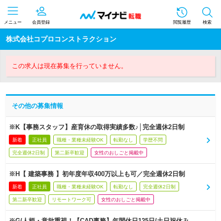
メニュー
会員登録
閲覧履歴
検索
株式会社コプロコンストラクション
この求人は現在募集を行っていません。
その他の募集情報
※K【事務スタッフ】産育休の取得実績多数♪│完全週休2日制
新着
正社員
職種・業種未経験OK
転勤なし
学歴不問
完全週休2日制
第二新卒歓迎
女性のおしごと掲載中
※H【 建築事務 】初年度年収400万以上も可／完全週休2日制
新着
正社員
職種・業種未経験OK
転勤なし
完全週休2日制
第二新卒歓迎
リモートワーク可
女性のおしごと掲載中
※G/人柄・意欲重視！【CAD事務】年間休日125日/土日祝休み