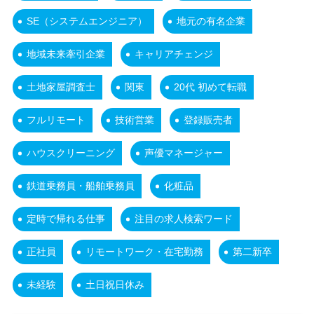
SE（システムエンジニア）
地元の有名企業
地域未来牽引企業
キャリアチェンジ
土地家屋調査士
関東
20代 初めて転職
フルリモート
技術営業
登録販売者
ハウスクリーニング
声優マネージャー
鉄道乗務員・船舶乗務員
化粧品
定時で帰れる仕事
注目の求人検索ワード
正社員
リモートワーク・在宅勤務
第二新卒
未経験
土日祝日休み