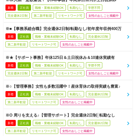
新着
正社員
職種・業種未経験OK
転勤なし
学歴不問
完全週休2日制
第二新卒歓迎
リモートワーク可
女性のおしごと掲載中
※■【事務系総合職】完全週休2日制/転勤なし/初年度年収例400万
新着
正社員
職種・業種未経験OK
転勤なし
完全週休2日制
第二新卒歓迎
リモートワーク可
女性のおしごと掲載中
※★【サポート事務】年休125日＆土日祝休み＆10連休実績有
新着
正社員
職種・業種未経験OK
転勤なし
学歴不問
完全週休2日制
第二新卒歓迎
リモートワーク可
女性のおしごと掲載中
※○【管理事務】女性も多数活躍中！産休育休の取得実績も豊富♪
新着
正社員
職種・業種未経験OK
転勤なし
完全週休2日制
第二新卒歓迎
リモートワーク可
女性のおしごと掲載中
※O 周りを支える♪【管理サポート】完全週休2日制│転勤なし
新着
正社員
職種・業種未経験OK
転勤なし
完全週休2日制
第二新卒歓迎
リモートワーク可
女性のおしごと掲載中