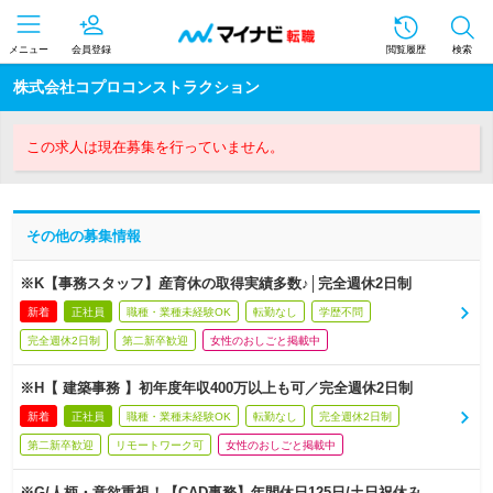
メニュー
会員登録
閲覧履歴
検索
株式会社コプロコンストラクション
この求人は現在募集を行っていません。
その他の募集情報
※K【事務スタッフ】産育休の取得実績多数♪│完全週休2日制
新着
正社員
職種・業種未経験OK
転勤なし
学歴不問
完全週休2日制
第二新卒歓迎
女性のおしごと掲載中
※H【 建築事務 】初年度年収400万以上も可／完全週休2日制
新着
正社員
職種・業種未経験OK
転勤なし
完全週休2日制
第二新卒歓迎
リモートワーク可
女性のおしごと掲載中
※G/人柄・意欲重視！【CAD事務】年間休日125日/土日祝休み