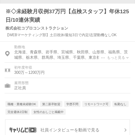
※◇未経験月収例37万円【点検スタッフ】年休125
日/10連休実績
株式会社コプロコンストラクション
【WEBマーケティング部】土日祝休/最短3日で内定/志望動機なしOK
勤務地
北海道、青森県、岩手県、宮城県、秋田県、山形県、福島県、茨
城県、栃木県、群馬県、埼玉県、千葉県、東京都、神奈川県、富
もっと見る
山県、石川県、福井県、新潟県、山梨県、長野県、岐阜県、静岡
初年度年収
県、愛知県、三重県、滋賀県、京都府、大阪府、兵庫県、奈良
300万～1200万円
県、和歌山県、鳥取県、島根県、岡山県、広島県、山口県、徳島
県、香川県、愛媛県、高知県、福岡県、佐賀県、長崎県、熊本
雇用形態
県、大分県、宮崎県、鹿児島県、沖縄県
正社員
職種・業種未経験OK
第二新卒歓迎
学歴不問
リモートワーク可
転勤なし
完全週休2日制
女性のおしごと掲載中
社員インタビューを動画で見る