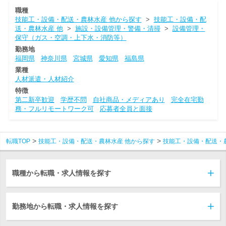
職種
技能工・設備・配送・農林水産 他から探す
>
技能工・設備・配
送・農林水産 他
>
施設・設備管理・警備・清掃
>
設備管理・
保守（ガス・空調・上下水・消防等）
勤務地
福岡県
神奈川県
宮城県
愛知県
福島県
業種
人材派遣・人材紹介
特徴
第二新卒歓迎
学歴不問
自社商品・メディアあり
完全在宅勤
務・フルリモートワーク可
応募者全員と面接
転職TOP
技能工・設備・配送・農林水産 他から探す
技能工・設備・配送・
職種から転職・求人情報を探す
勤務地から転職・求人情報を探す