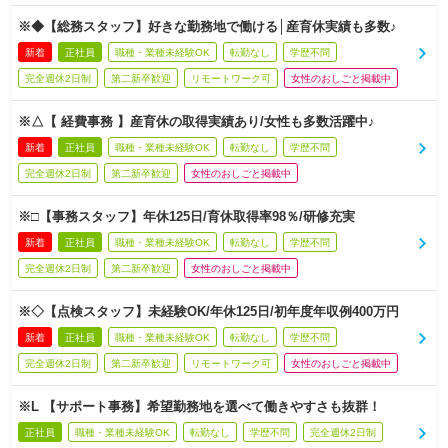
※◆【総務スタッフ】好きな勤務地で働ける│産育休実績も多数♪
新着
正社員
職種・業種未経験OK
転勤なし
学歴不問
完全週休2日制
第二新卒歓迎
リモートワーク可
女性のおしごと掲載中
※△【 経費事務 】産育休の取得実績あり/女性も多数活躍中♪
新着
正社員
職種・業種未経験OK
転勤なし
学歴不問
完全週休2日制
第二新卒歓迎
女性のおしごと掲載中
※□【事務スタッフ】年休125日/育休取得率98％/研修充実
新着
正社員
職種・業種未経験OK
転勤なし
学歴不問
完全週休2日制
第二新卒歓迎
女性のおしごと掲載中
※◇【点検スタッフ】未経験OK/年休125日/初年度年収例400万円
新着
正社員
職種・業種未経験OK
転勤なし
学歴不問
完全週休2日制
第二新卒歓迎
リモートワーク可
女性のおしごと掲載中
※L 【サポート事務】希望勤務地を選べて働きやすさも抜群！
正社員
職種・業種未経験OK
転勤なし
学歴不問
完全週休2日制