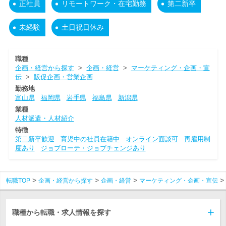
正社員
リモートワーク・在宅勤務
第二新卒
未経験
土日祝日休み
職種
企画・経営から探す
>
企画・経営
>
マーケティング・企画・宣
伝
>
販促企画・営業企画
勤務地
富山県
福岡県
岩手県
福島県
新潟県
業種
人材派遣・人材紹介
特徴
第二新卒歓迎
育児中の社員在籍中
オンライン面談可
再雇用制
度あり
ジョブローテ・ジョブチェンジあり
転職TOP
企画・経営から探す
企画・経営
マーケティング・企画・宣伝
職種から転職・求人情報を探す