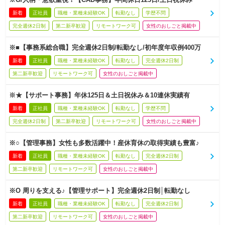
新着
正社員
職種・業種未経験OK
転勤なし
学歴不問
完全週休2日制
第二新卒歓迎
リモートワーク可
女性のおしごと掲載中
※■【事務系総合職】完全週休2日制/転勤なし/初年度年収例400万
新着
正社員
職種・業種未経験OK
転勤なし
完全週休2日制
第二新卒歓迎
リモートワーク可
女性のおしごと掲載中
※★【サポート事務】年休125日＆土日祝休み＆10連休実績有
新着
正社員
職種・業種未経験OK
転勤なし
学歴不問
完全週休2日制
第二新卒歓迎
リモートワーク可
女性のおしごと掲載中
※○【管理事務】女性も多数活躍中！産休育休の取得実績も豊富♪
新着
正社員
職種・業種未経験OK
転勤なし
完全週休2日制
第二新卒歓迎
リモートワーク可
女性のおしごと掲載中
※O 周りを支える♪【管理サポート】完全週休2日制│転勤なし
新着
正社員
職種・業種未経験OK
転勤なし
完全週休2日制
第二新卒歓迎
リモートワーク可
女性のおしごと掲載中