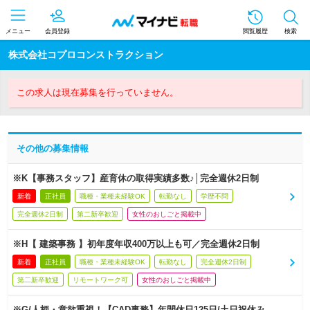
メニュー
会員登録
閲覧履歴
検索
株式会社コプロコンストラクション
この求人は現在募集を行っていません。
その他の募集情報
※K【事務スタッフ】産育休の取得実績多数♪│完全週休2日制
新着
正社員
職種・業種未経験OK
転勤なし
学歴不問
完全週休2日制
第二新卒歓迎
女性のおしごと掲載中
※H【 建築事務 】初年度年収400万以上も可／完全週休2日制
新着
正社員
職種・業種未経験OK
転勤なし
完全週休2日制
第二新卒歓迎
リモートワーク可
女性のおしごと掲載中
※G/人柄・意欲重視！【CAD事務】年間休日125日/土日祝休み