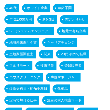
40代
ホワイト企業
年齢不問
年収1,000万円
週休3日
内定とりたい
SE（システムエンジニア）
地元の有名企業
地域未来牽引企業
キャリアチェンジ
土地家屋調査士
関東
20代 初めて転職
フルリモート
技術営業
登録販売者
ハウスクリーニング
声優マネージャー
鉄道乗務員・船舶乗務員
化粧品
定時で帰れる仕事
注目の求人検索ワード