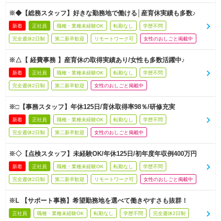
※◆【総務スタッフ】好きな勤務地で働ける│産育休実績も多数♪
新着
正社員
職種・業種未経験OK
転勤なし
学歴不問
完全週休2日制
第二新卒歓迎
リモートワーク可
女性のおしごと掲載中
※△【 経費事務 】産育休の取得実績あり/女性も多数活躍中♪
新着
正社員
職種・業種未経験OK
転勤なし
学歴不問
完全週休2日制
第二新卒歓迎
女性のおしごと掲載中
※□【事務スタッフ】年休125日/育休取得率98％/研修充実
新着
正社員
職種・業種未経験OK
転勤なし
学歴不問
完全週休2日制
第二新卒歓迎
女性のおしごと掲載中
※◇【点検スタッフ】未経験OK/年休125日/初年度年収例400万円
新着
正社員
職種・業種未経験OK
転勤なし
学歴不問
完全週休2日制
第二新卒歓迎
リモートワーク可
女性のおしごと掲載中
※L 【サポート事務】希望勤務地を選べて働きやすさも抜群！
正社員
職種・業種未経験OK
転勤なし
学歴不問
完全週休2日制