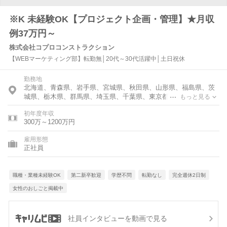
※K 未経験OK【プロジェクト企画・管理】★月収
例37万円～
株式会社コプロコンストラクション
【WEBマーケティング部】転勤無│20代～30代活躍中│土日祝休
勤務地
北海道、青森県、岩手県、宮城県、秋田県、山形県、福島県、茨
城県、栃木県、群馬県、埼玉県、千葉県、東京都、神奈川県、富
もっと見る
山県、石川県、福井県、新潟県、山梨県、長野県、岐阜県、静岡
初年度年収
県、愛知県、三重県、滋賀県、京都府、大阪府、兵庫県、奈良
300万～1200万円
県、和歌山県、鳥取県、島根県、岡山県、広島県、山口県、徳島
県、香川県、愛媛県、高知県、福岡県、佐賀県、長崎県、熊本
雇用形態
県、大分県、宮崎県、鹿児島県、沖縄県
正社員
職種・業種未経験OK
第二新卒歓迎
学歴不問
転勤なし
完全週休2日制
女性のおしごと掲載中
社員インタビューを動画で見る