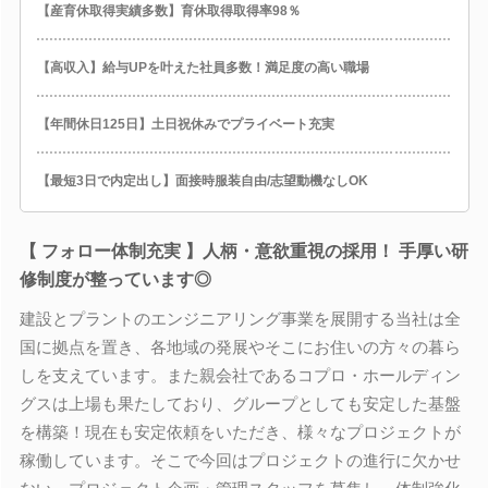
【産育休取得実績多数】育休取得取得率98％
【高収入】給与UPを叶えた社員多数！満足度の高い職場
【年間休日125日】土日祝休みでプライベート充実
【最短3日で内定出し】面接時服装自由/志望動機なしOK
【 フォロー体制充実 】人柄・意欲重視の採用！ 手厚い研
修制度が整っています◎
建設とプラントのエンジニアリング事業を展開する当社は全
国に拠点を置き、各地域の発展やそこにお住いの方々の暮ら
しを支えています。また親会社であるコプロ・ホールディン
グスは上場も果たしており、グループとしても安定した基盤
を構築！現在も安定依頼をいただき、様々なプロジェクトが
稼働しています。そこで今回はプロジェクトの進行に欠かせ