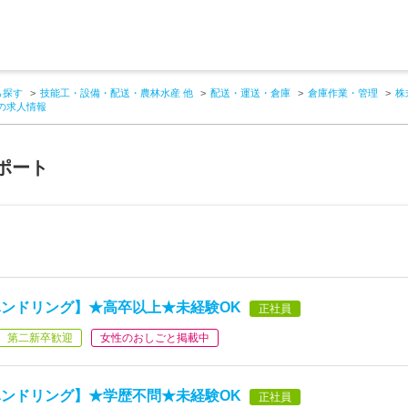
ら探す
技能工・設備・配送・農林水産 他
配送・運送・倉庫
倉庫作業・管理
株
の求人情報
ポート
ンドリング】★高卒以上★未経験OK
正社員
第二新卒歓迎
女性のおしごと掲載中
ンドリング】★学歴不問★未経験OK
正社員