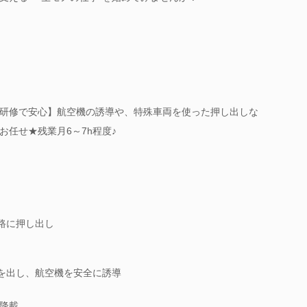
研修で安心】航空機の誘導や、特殊車両を使った押し出しな
任せ★残業月6～7h程度♪
路に押し出し
を出し、航空機を安全に誘導
降載