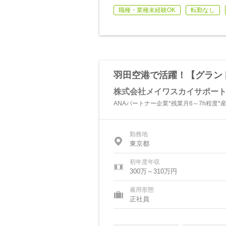
職種・業種未経験OK
転勤なし
羽田空港で活躍！【グラン
株式会社メイワスカイサポー
ANAパートナー企業*残業月6～7h程度*
勤務地
東京都
初年度年収
300万～310万円
雇用形態
正社員