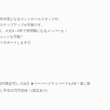
司令塔となるコントロールスタッフや、
ステップアップが可能です。
り、入社4～5年で管理職になるメンバーも！
ェンジも可能！
うサポートします◎
AT限定可)』のみ】★ペーパードライバーでもOK！第二新
手当12万円支給！(規定あり)