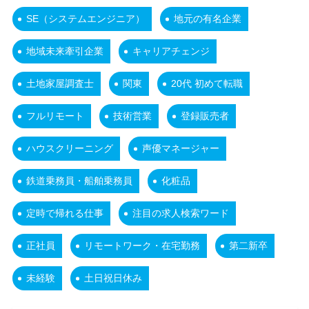
SE（システムエンジニア）
地元の有名企業
地域未来牽引企業
キャリアチェンジ
土地家屋調査士
関東
20代 初めて転職
フルリモート
技術営業
登録販売者
ハウスクリーニング
声優マネージャー
鉄道乗務員・船舶乗務員
化粧品
定時で帰れる仕事
注目の求人検索ワード
正社員
リモートワーク・在宅勤務
第二新卒
未経験
土日祝日休み