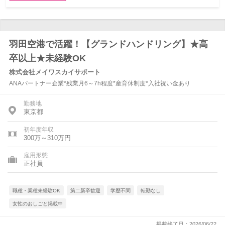
羽田空港で活躍！【グランドハンドリング】★高
卒以上★未経験OK
株式会社メイワスカイサポート
ANAパートナー企業*残業月6～7h程度*産育休制度*入社祝い金あり
勤務地
東京都
初年度年収
300万～310万円
雇用形態
正社員
職種・業種未経験OK
第二新卒歓迎
学歴不問
転勤なし
女性のおしごと掲載中
掲載終了日：2026/06/22