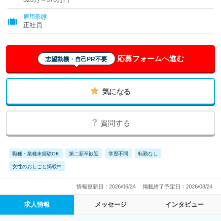
雇用形態
正社員
応募フォームへ進む
志望動機・自己PR不要
気になる
質問する
職種・業種未経験OK
第二新卒歓迎
学歴不問
転勤なし
女性のおしごと掲載中
情報更新日：2026/06/24
掲載終了予定日：2026/08/24
求人情報
メッセージ
インタビュー