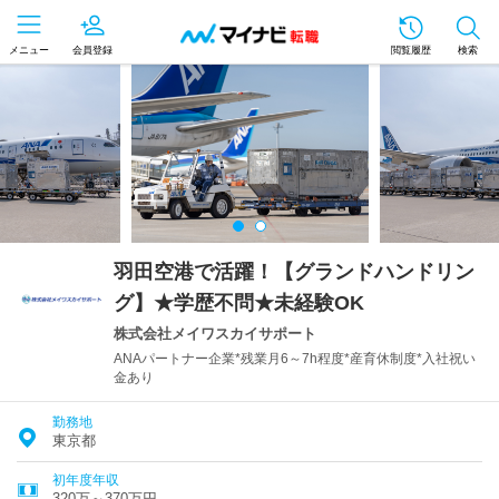
メニュー
会員登録
閲覧履歴
検索
羽田空港で活躍！【グランドハンドリン
グ】★学歴不問★未経験OK
株式会社メイワスカイサポート
ANAパートナー企業*残業月6～7h程度*産育休制度*入社祝い
金あり
勤務地
東京都
初年度年収
320万～370万円