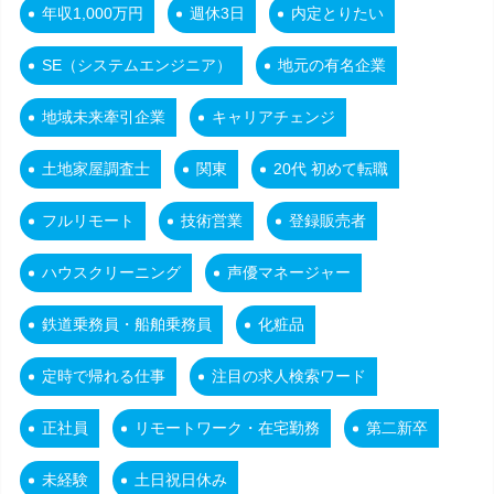
年収1,000万円
週休3日
内定とりたい
SE（システムエンジニア）
地元の有名企業
地域未来牽引企業
キャリアチェンジ
土地家屋調査士
関東
20代 初めて転職
フルリモート
技術営業
登録販売者
ハウスクリーニング
声優マネージャー
鉄道乗務員・船舶乗務員
化粧品
定時で帰れる仕事
注目の求人検索ワード
正社員
リモートワーク・在宅勤務
第二新卒
未経験
土日祝日休み