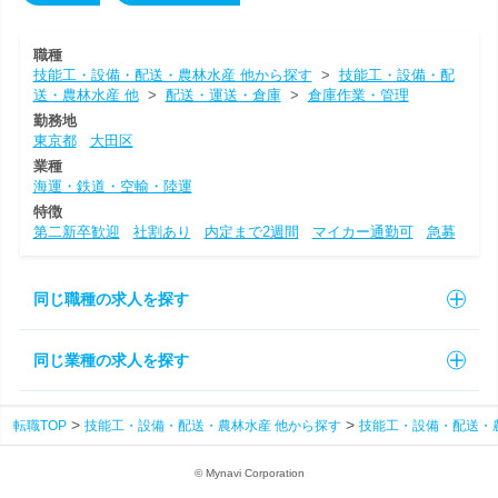
職種
技能工・設備・配送・農林水産 他から探す
>
技能工・設備・配
送・農林水産 他
>
配送・運送・倉庫
>
倉庫作業・管理
勤務地
東京都
大田区
業種
海運・鉄道・空輸・陸運
特徴
第二新卒歓迎
社割あり
内定まで2週間
マイカー通勤可
急募
同じ職種の求人を探す
同じ業種の求人を探す
転職TOP
技能工・設備・配送・農林水産 他から探す
技能工・設備・配送・
© Mynavi Corporation