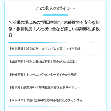
この求人のポイント
＼活躍の場はあの“羽田空港”／未経験でも安心な研
修・教育制度！入社祝い金など嬉しい福利厚生多数
◎
【安定基盤】設立57年！多くのプロを育て上げた実績
【経験不問】特別な資格は不要！普免があればOK！
【研修充実】トレーニングセンターでイチから教育
【働き方】残業月6～7時間程度＆有休も取りやすい♪
【キャリア】早期に訓練教官や司令塔になるチャンスも