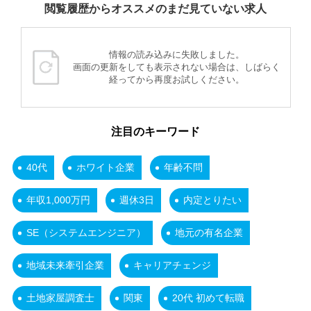
閲覧履歴からオススメのまだ見ていない求人
情報の読み込みに失敗しました。
画面の更新をしても表示されない場合は、しばらく
経ってから再度お試しください。
注目のキーワード
40代
ホワイト企業
年齢不問
年収1,000万円
週休3日
内定とりたい
SE（システムエンジニア）
地元の有名企業
地域未来牽引企業
キャリアチェンジ
土地家屋調査士
関東
20代 初めて転職