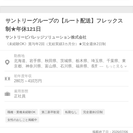
サントリーグループの【ルート配送】フレックス
制★年休121日
サントリービバレッジソリューション株式会社
《未経験OK》賞与年2回（支給実績3カ月分）★完全週休2日制
勤務地
北海道、岩手県、秋田県、茨城県、栃木県、埼玉県、千葉県、東
京都、神奈川県、富山県、石川県、福井県、長野県、岐阜県、静
もっと見る
岡県、愛知県、三重県、滋賀県、京都府、大阪府、兵庫県、和歌
初年度年収
山県、広島県、山口県、愛媛県、福岡県、長崎県、熊本県、大分
280万～410万円
県、宮崎県
雇用形態
正社員
職種・業種未経験OK
第二新卒歓迎
転勤なし
完全週休2日制
女性のおしごと掲載中
掲載終了日：2026/07/06