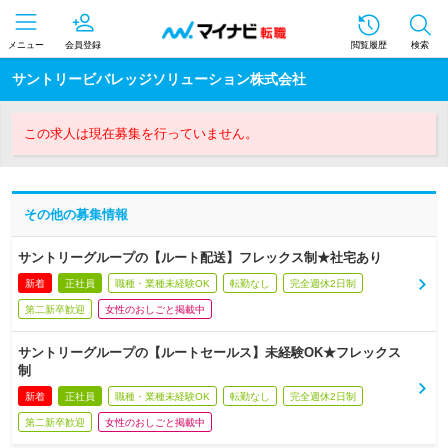
メニュー
会員登録
閲覧履歴
検索
サントリービバレッジソリューション株式会社
この求人は現在募集を行っていません。
その他の募集情報
サントリーグループの【ルート配送】フレックス制★社宅あり
新着
正社員
職種・業種未経験OK
転勤なし
完全週休2日制
第二新卒歓迎
女性のおしごと掲載中
サントリーグループの【ルートセールス】未経験OK★フレックス
制
新着
正社員
職種・業種未経験OK
転勤なし
完全週休2日制
第二新卒歓迎
女性のおしごと掲載中