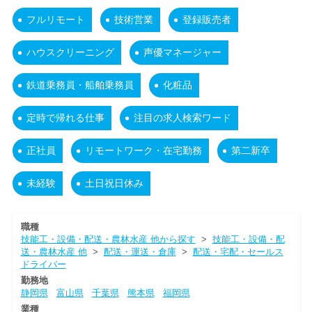
フルリモート
技術営業
登録販売者
ハウスクリーニング
声優マネージャー
鉄道乗務員・船舶乗務員
化粧品
定時で帰れる仕事
注目の求人検索ワード
正社員
リモートワーク・在宅勤務
第二新卒
未経験
土日祝日休み
職種
技能工・設備・配送・農林水産 他から探す
>
技能工・設備・配
送・農林水産 他
>
配送・運送・倉庫
>
配送・宅配・セールス
ドライバー
勤務地
静岡県
富山県
千葉県
熊本県
福岡県
業種