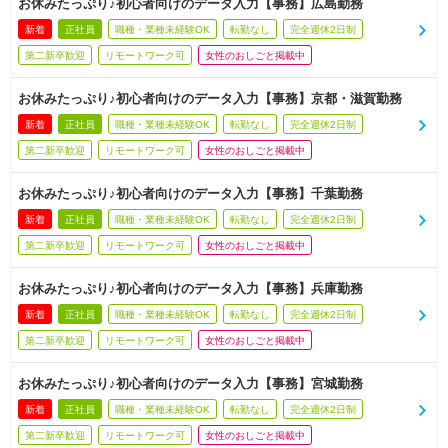
お休みたっぷり♪初心者向けのデータ入力【事務】広島勤務
新着
正社員
職種・業種未経験OK
転勤なし
完全週休2日制
第二新卒歓迎
リモートワーク可
女性のおしごと掲載中
お休みたっぷり♪初心者向けのデータ入力【事務】京都・滋賀勤務
新着
正社員
職種・業種未経験OK
転勤なし
完全週休2日制
第二新卒歓迎
リモートワーク可
女性のおしごと掲載中
お休みたっぷり♪初心者向けのデータ入力【事務】千葉勤務
新着
正社員
職種・業種未経験OK
転勤なし
完全週休2日制
第二新卒歓迎
リモートワーク可
女性のおしごと掲載中
お休みたっぷり♪初心者向けのデータ入力【事務】兵庫勤務
新着
正社員
職種・業種未経験OK
転勤なし
完全週休2日制
第二新卒歓迎
リモートワーク可
女性のおしごと掲載中
お休みたっぷり♪初心者向けのデータ入力【事務】宮城勤務
新着
正社員
職種・業種未経験OK
転勤なし
完全週休2日制
第二新卒歓迎
リモートワーク可
女性のおしごと掲載中