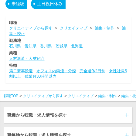
未経験
土日祝日休み
職種
クリエイティブから探す
>
クリエイティブ
>
編集・制作
>
編
集・校正
勤務地
石川県
愛知県
香川県
茨城県
北海道
業種
人材派遣・人材紹介
特徴
第二新卒歓迎
オフィス内禁煙・分煙
完全週休2日制
女性社員5
割以上
残業月30時間以内
転職TOP
クリエイティブから探す
クリエイティブ
編集・制作
編集・校
職種から転職・求人情報を探す
勤務地から転職・求人情報を探す