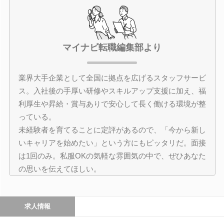
マイナビ転職編集部より
業界大手企業として全国に拠点を広げるスタッフサービ
ス。入社後の手厚い研修やスキルアップ支援に加え、福
利厚生や昇給・賞与ありで安心して長く働ける環境が整
っている。
未経験者を育てることに定評があるので、「今から新し
いキャリアを始めたい」という方にもピッタリだ。面接
は1回のみ。私服OKの気軽な雰囲気の中で、ぜひあなた
の思いを伝えてほしい。
求人情報