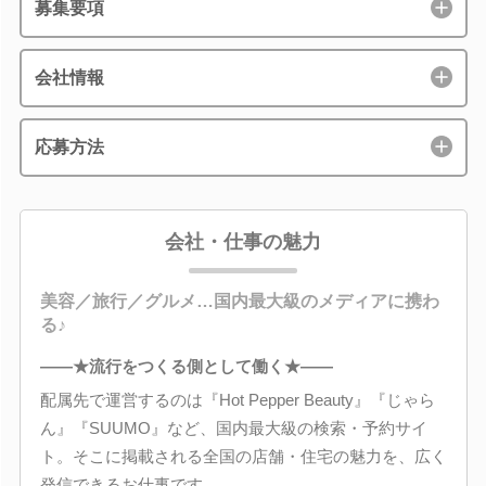
募集要項
会社情報
応募方法
会社・仕事の魅力
美容／旅行／グルメ…国内最大級のメディアに携わ
る♪
――★流行をつくる側として働く★――
配属先で運営するのは『Hot Pepper Beauty』『じゃら
ん』『SUUMO』など、国内最大級の検索・予約サイ
ト。そこに掲載される全国の店舗・住宅の魅力を、広く
発信できるお仕事です。