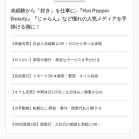
未経験から「好き」を仕事に♪『Hot Pepper
Beauty』『じゃらん』など憧れの人気メディアを手
掛ける側に！
【研修充実】社会人未経験もOK！ゼロから学べる体制
【やりがい】美容や旅行・身近なサービスを手がける
【自由度◎】リモートOK★服装・髪型・ネイル自由
【オフも充実】年間休日125日／土日休み／残業少なめ
【大手勤務】転勤なし/昇給・賞与・残業代あり/駅チカ
【WEB面接1回】面接日・入社日の相談も気軽にOK♪