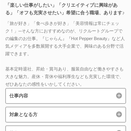
「楽しい仕事がしたい」「クリエイティブに興味があ
る」「オフも充実させたい」希望に合う職場、あります♪
「旅が好き」「食べ歩きが好き」「美容情報は常にチェッ
ク！」─そんな方におすすめなのが、リクルートグループで
の編集のお仕事。『じゃらん』『Hot Pepper Beauty』など人
気メディアを多数展開する大手企業で、興味のある分野で活
躍できます。
基本定時退社、昇給・賞与あり、服装自由など働きやすさも
大きな魅力。産休・育休や福利厚生なども充実した環境で、
ぜひあなたの感性をいかしてください。
仕事内容
対象となる方