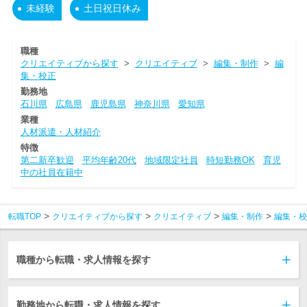
未経験
土日祝日休み
職種
クリエイティブから探す
>
クリエイティブ
>
編集・制作
>
編
集・校正
勤務地
石川県
広島県
鹿児島県
神奈川県
愛知県
業種
人材派遣・人材紹介
特徴
第二新卒歓迎
平均年齢20代
地域限定社員
時短勤務OK
育児
中の社員在籍中
転職TOP
クリエイティブから探す
クリエイティブ
編集・制作
編集・校
職種から転職・求人情報を探す
勤務地から転職・求人情報を探す