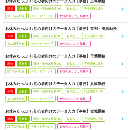
お休みたっぷり♪初心者向けのデータ入力【事務】広島勤務
新着
正社員
職種・業種未経験OK
転勤なし
完全週休2日制
第二新卒歓迎
リモートワーク可
女性のおしごと掲載中
お休みたっぷり♪初心者向けのデータ入力【事務】京都・滋賀勤務
新着
正社員
職種・業種未経験OK
転勤なし
完全週休2日制
第二新卒歓迎
リモートワーク可
女性のおしごと掲載中
お休みたっぷり♪初心者向けのデータ入力【事務】千葉勤務
新着
正社員
職種・業種未経験OK
転勤なし
完全週休2日制
第二新卒歓迎
リモートワーク可
女性のおしごと掲載中
お休みたっぷり♪初心者向けのデータ入力【事務】兵庫勤務
新着
正社員
職種・業種未経験OK
転勤なし
完全週休2日制
第二新卒歓迎
リモートワーク可
女性のおしごと掲載中
お休みたっぷり♪初心者向けのデータ入力【事務】宮城勤務
新着
正社員
職種・業種未経験OK
転勤なし
完全週休2日制
第二新卒歓迎
リモートワーク可
女性のおしごと掲載中