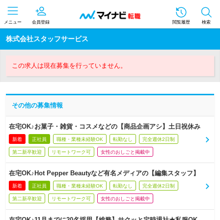
メニュー
会員登録
閲覧履歴
検索
株式会社スタッフサービス
この求人は現在募集を行っていません。
その他の募集情報
在宅OK♪お菓子・雑貨・コスメなどの【商品企画アシ】土日祝休み
新着
正社員
職種・業種未経験OK
転勤なし
完全週休2日制
第二新卒歓迎
リモートワーク可
女性のおしごと掲載中
在宅OK♪Hot Pepper Beautyなど有名メディアの【編集スタッフ】
新着
正社員
職種・業種未経験OK
転勤なし
完全週休2日制
第二新卒歓迎
リモートワーク可
女性のおしごと掲載中
在宅OK♪11月までに20名採用【総務】サクッと定時退社★私服OK