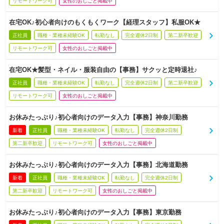
リモートワーク可
女性のおしごと掲載中
在宅OK♪初心者向けのもくもくワーク【経理スタッフ】私服OK★
正社員
職種・業種未経験OK
転勤なし
完全週休2日制
第二新卒歓迎
リモートワーク可
女性のおしごと掲載中
在宅OK★髪型・ネイル・服装自由の【事務】サクッと定時退社♪
正社員
職種・業種未経験OK
転勤なし
完全週休2日制
第二新卒歓迎
リモートワーク可
女性のおしごと掲載中
お休みたっぷり♪初心者向けのデータ入力【事務】神奈川勤務
新着
正社員
職種・業種未経験OK
転勤なし
完全週休2日制
第二新卒歓迎
リモートワーク可
女性のおしごと掲載中
お休みたっぷり♪初心者向けのデータ入力【事務】北海道勤務
新着
正社員
職種・業種未経験OK
転勤なし
完全週休2日制
第二新卒歓迎
リモートワーク可
女性のおしごと掲載中
お休みたっぷり♪初心者向けのデータ入力【事務】東京勤務