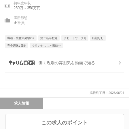
初年度年収
県、奈良県、岡山県、広島県、山口県、香川県、愛媛県、福岡
250万～350万円
県、長崎県、熊本県、鹿児島県
雇用形態
正社員
職種・業種未経験OK
第二新卒歓迎
リモートワーク可
転勤なし
完全週休2日制
女性のおしごと掲載中
働く現場の雰囲気を動画で知る
掲載終了日：2026/06/04
求人情報
この求人のポイント