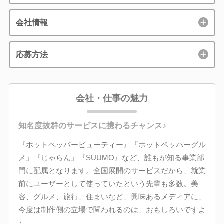
会社情報
応募方法
会社・仕事の魅力
知名度抜群のサービスに携わるチャンス♪
『ホットペッパービューティー』『ホットペッパーグル
メ』『じゃらん』『SUUMO』など、誰もが知る事業部
門に配属となります。全国展開のサービスだから、就業
前にユーザーとして使っていたという先輩も多数。美
容、グルメ、旅行、住まいなど、興味あるメディアに、
今度は制作側の立場で関われるのは、おもしろいですよ
♪