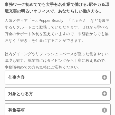
事務ワーク初めてでも大手有名企業で働ける♪駅チカ＆環
境充実の明るいオフィスで、あなたらしい働き方を。
人気メディア「Hot Pepper Beauty」「じゃらん」などを展開
するリクルートにて勤務していただきます。ゼロから学べる
万全のサポート体制を整えていますので、未経験からでも無
理なく「好き」を仕事にすることができます。
社内ダイニングやリフレッシュスペースが整った働きやすい
環境も魅力。就業前にはタイピングから丁寧に教えるので、
事務職初めての方も気軽にご応募ください。
仕事内容
対象となる方
募集要項