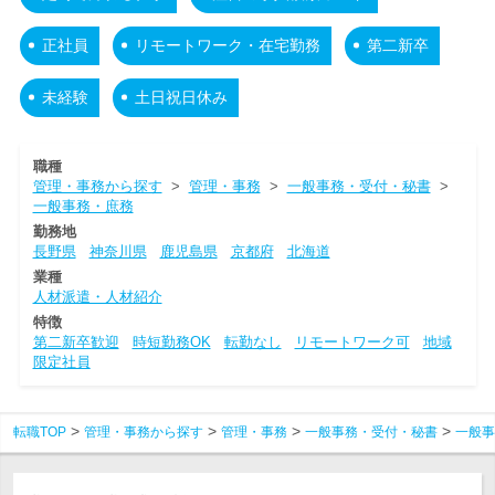
正社員
リモートワーク・在宅勤務
第二新卒
未経験
土日祝日休み
職種
管理・事務から探す
>
管理・事務
>
一般事務・受付・秘書
>
一般事務・庶務
勤務地
長野県
神奈川県
鹿児島県
京都府
北海道
業種
人材派遣・人材紹介
特徴
第二新卒歓迎
時短勤務OK
転勤なし
リモートワーク可
地域
限定社員
転職TOP
管理・事務から探す
管理・事務
一般事務・受付・秘書
一般事