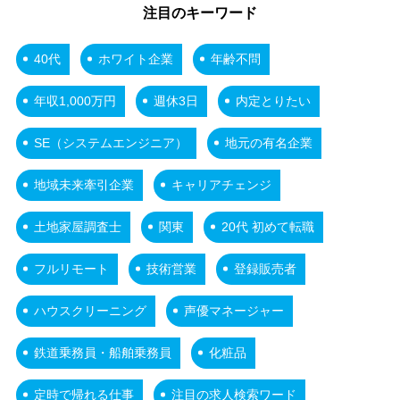
注目のキーワード
40代
ホワイト企業
年齢不問
年収1,000万円
週休3日
内定とりたい
SE（システムエンジニア）
地元の有名企業
地域未来牽引企業
キャリアチェンジ
土地家屋調査士
関東
20代 初めて転職
フルリモート
技術営業
登録販売者
ハウスクリーニング
声優マネージャー
鉄道乗務員・船舶乗務員
化粧品
定時で帰れる仕事
注目の求人検索ワード