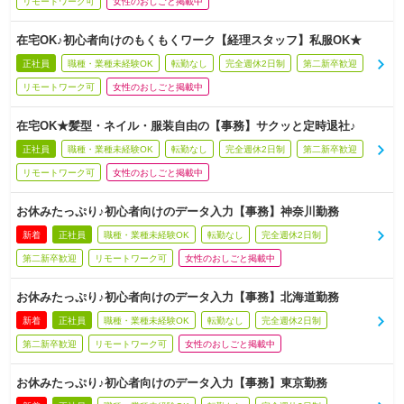
リモートワーク可
女性のおしごと掲載中
在宅OK♪初心者向けのもくもくワーク【経理スタッフ】私服OK★
正社員
職種・業種未経験OK
転勤なし
完全週休2日制
第二新卒歓迎
リモートワーク可
女性のおしごと掲載中
在宅OK★髪型・ネイル・服装自由の【事務】サクッと定時退社♪
正社員
職種・業種未経験OK
転勤なし
完全週休2日制
第二新卒歓迎
リモートワーク可
女性のおしごと掲載中
お休みたっぷり♪初心者向けのデータ入力【事務】神奈川勤務
新着
正社員
職種・業種未経験OK
転勤なし
完全週休2日制
第二新卒歓迎
リモートワーク可
女性のおしごと掲載中
お休みたっぷり♪初心者向けのデータ入力【事務】北海道勤務
新着
正社員
職種・業種未経験OK
転勤なし
完全週休2日制
第二新卒歓迎
リモートワーク可
女性のおしごと掲載中
お休みたっぷり♪初心者向けのデータ入力【事務】東京勤務