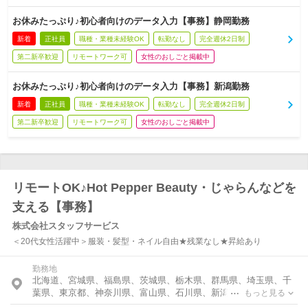
お休みたっぷり♪初心者向けのデータ入力【事務】静岡勤務
新着
正社員
職種・業種未経験OK
転勤なし
完全週休2日制
第二新卒歓迎
リモートワーク可
女性のおしごと掲載中
お休みたっぷり♪初心者向けのデータ入力【事務】新潟勤務
新着
正社員
職種・業種未経験OK
転勤なし
完全週休2日制
第二新卒歓迎
リモートワーク可
女性のおしごと掲載中
リモートOK♪Hot Pepper Beauty・じゃらんなどを
支える【事務】
株式会社スタッフサービス
＜20代女性活躍中＞服装・髪型・ネイル自由★残業なし★昇給あり
勤務地
北海道、宮城県、福島県、茨城県、栃木県、群馬県、埼玉県、千
葉県、東京都、神奈川県、富山県、石川県、新潟県、長野県、岐
もっと見る
阜県、静岡県、愛知県、三重県、滋賀県、京都府、大阪府、兵庫