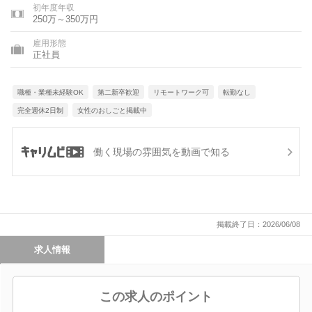
初年度年収
県、奈良県、岡山県、広島県、山口県、香川県、愛媛県、福岡
250万～350万円
県、長崎県、熊本県、鹿児島県
雇用形態
正社員
職種・業種未経験OK
第二新卒歓迎
リモートワーク可
転勤なし
完全週休2日制
女性のおしごと掲載中
働く現場の雰囲気を動画で知る
掲載終了日：2026/06/08
求人情報
この求人のポイント