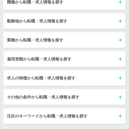
職種から転職・求人情報を探す
勤務地から転職・求人情報を探す
業種から転職・求人情報を探す
雇用形態から転職・求人情報を探す
求人の特徴から転職・求人情報を探す
その他の条件から転職・求人情報を探す
注目のキーワードから転職・求人情報を探す