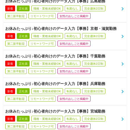
お休みたっぷり♪初心者向けのデータ入力【事務】広島勤務
新着
正社員
職種・業種未経験OK
転勤なし
完全週休2日制
第二新卒歓迎
リモートワーク可
女性のおしごと掲載中
お休みたっぷり♪初心者向けのデータ入力【事務】京都・滋賀勤務
新着
正社員
職種・業種未経験OK
転勤なし
完全週休2日制
第二新卒歓迎
リモートワーク可
女性のおしごと掲載中
お休みたっぷり♪初心者向けのデータ入力【事務】千葉勤務
新着
正社員
職種・業種未経験OK
転勤なし
完全週休2日制
第二新卒歓迎
リモートワーク可
女性のおしごと掲載中
お休みたっぷり♪初心者向けのデータ入力【事務】兵庫勤務
新着
正社員
職種・業種未経験OK
転勤なし
完全週休2日制
第二新卒歓迎
リモートワーク可
女性のおしごと掲載中
お休みたっぷり♪初心者向けのデータ入力【事務】宮城勤務
新着
正社員
職種・業種未経験OK
転勤なし
完全週休2日制
第二新卒歓迎
リモートワーク可
女性のおしごと掲載中