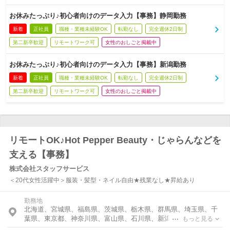
お休みたっぷり♪初心者向けのデータ入力【事務】静岡勤務
新着
正社員
職種・業種未経験OK
転勤なし
完全週休2日制
第二新卒歓迎
リモートワーク可
女性のおしごと掲載中
お休みたっぷり♪初心者向けのデータ入力【事務】新潟勤務
新着
正社員
職種・業種未経験OK
転勤なし
完全週休2日制
第二新卒歓迎
リモートワーク可
女性のおしごと掲載中
リモートOK♪Hot Pepper Beauty・じゃらんなどを
支える【事務】
株式会社スタッフサービス
＜20代女性活躍中＞服装・髪型・ネイル自由★残業なし★昇給あり
勤務地
北海道、宮城県、福島県、茨城県、栃木県、群馬県、埼玉県、千
葉県、東京都、神奈川県、富山県、石川県、新潟県、長野県、岐
もっと見る
阜県、静岡県、愛知県、三重県、滋賀県、京都府、大阪府、兵庫