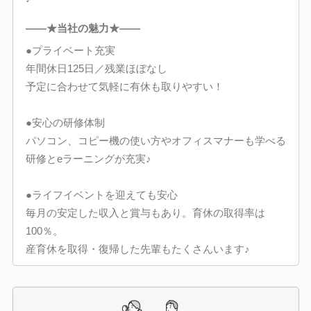
――★当社の魅力★――
●プライベート充実
年間休日125日／残業ほぼなし
予定に合わせて気軽に有休も取りやすい！
●安心の研修体制
パソコン、コピー機の使い方やオフィスマナーも学べる
研修とeラーニングが充実♪
●ライフイベントを迎えても安心
毎月の安定した収入と賞与もあり。育休の取得率は
100％。
産育休を取得・復帰した先輩もたくさんいます♪