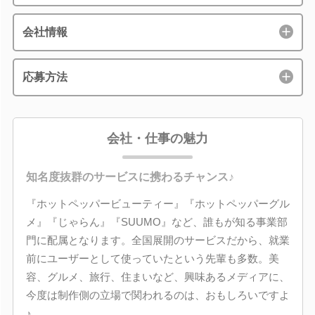
会社情報
応募方法
会社・仕事の魅力
知名度抜群のサービスに携わるチャンス♪
『ホットペッパービューティー』『ホットペッパーグル
メ』『じゃらん』『SUUMO』など、誰もが知る事業部
門に配属となります。全国展開のサービスだから、就業
前にユーザーとして使っていたという先輩も多数。美
容、グルメ、旅行、住まいなど、興味あるメディアに、
今度は制作側の立場で関われるのは、おもしろいですよ
♪