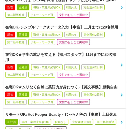
新着
正社員
職種・業種未経験OK
転勤なし
完全週休2日制
第二新卒歓迎
リモートワーク可
女性のおしごと掲載中
在宅OK♪シンプルワーク★データ入力【事務】11月までに20名採用
新着
正社員
職種・業種未経験OK
転勤なし
完全週休2日制
第二新卒歓迎
リモートワーク可
女性のおしごと掲載中
在宅OK★学生の就活を支える【採用スタッフ】11月までに20名採
用
新着
正社員
職種・業種未経験OK
転勤なし
完全週休2日制
第二新卒歓迎
リモートワーク可
女性のおしごと掲載中
在宅OK★ムリなく自然に英語力が身につく♪【英文事務】服装自由
新着
正社員
職種・業種未経験OK
転勤なし
完全週休2日制
第二新卒歓迎
リモートワーク可
女性のおしごと掲載中
リモートOK♪Hot Pepper Beauty・じゃらん等の【事務】土日休み
正社員
職種・業種未経験OK
転勤なし
完全週休2日制
第二新卒歓迎